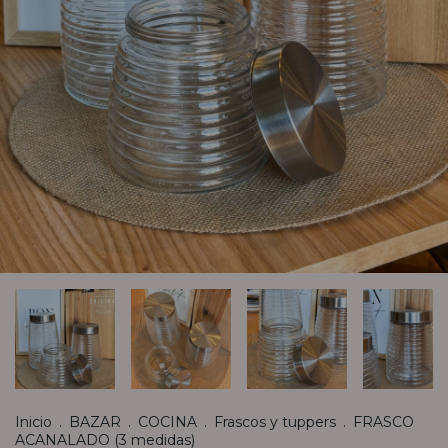
Inicio
.
BAZAR
.
COCINA
.
Frascos y tuppers
.
FRASCO
ACANALADO (3 medidas)