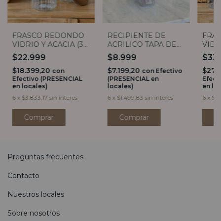
FRASCO REDONDO
RECIPIENTE DE
FRA
VIDRIO Y ACACIA (3
ACRILICO TAPA DE
VIDR
TAMAÑOS)
MADERA 900ML (4
SPEC
$22.999
$8.999
$33
medidas)
$18.399,20
$7.199,20
$27.
con
con
Efectivo
Efectivo (PRESENCIAL
(PRESENCIAL en
Efect
en locales)
locales)
en lo
6
x
$3.833,17
sin interés
6
x
$1.499,83
sin interés
6
x
$5.
Comprar
Comprar
C
Preguntas frecuentes
Contacto
Nuestros locales
Sobre nosotros