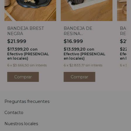
BANDEJA BREST
BANDEJA DE
BAND
NEGRA
RESINA
RED
RECTANGULAR
$21.999
$16.999
$27
BLANCA
$17.599,20
$13.599,20
$22.
con
con
Efectivo (PRESENCIAL
Efectivo (PRESENCIAL
Efect
en locales)
en locales)
en lo
6
x
$3.666,50
sin interés
6
x
$2.833,17
sin interés
6
x
$4.
Preguntas frecuentes
Contacto
Nuestros locales