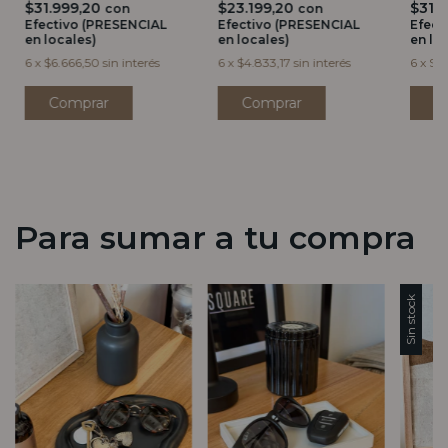
$31.999,20
$23.199,20
$31.
con
con
Efectivo (PRESENCIAL
Efectivo (PRESENCIAL
Efect
en locales)
en locales)
en lo
6
x
$6.666,50
sin interés
6
x
$4.833,17
sin interés
6
x
$6.
Comprar
C
Para sumar a tu compra
Sin stock