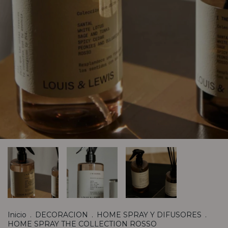
Inicio
.
DECORACION
.
HOME SPRAY Y DIFUSORES
.
HOME SPRAY THE COLLECTION ROSSO