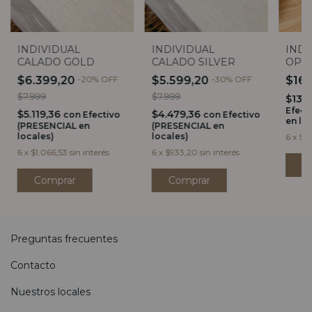
INDIVIDUAL
INDIVIDUAL
INDI
CALADO GOLD
CALADO SILVER
OPO
$6.399,20
-
20
%
OFF
$5.599,20
-
30
%
OFF
$16
$7.999
$7.999
$13.
Efect
$5.119,36
$4.479,36
con
Efectivo
con
Efectivo
en lo
(PRESENCIAL en
(PRESENCIAL en
locales)
locales)
6
x
$2.
6
x
$1.066,53
sin interés
6
x
$933,20
sin interés
Preguntas frecuentes
Contacto
Nuestros locales