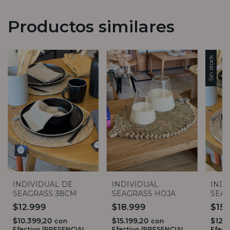
Productos similares
Sin stock
INDIVIDUAL DE
INDIVIDUAL
INDI
SEAGRASS 38CM
SEAGRASS HOJA
SEA
$12.999
$18.999
$15
$10.399,20
$15.199,20
$12.
con
con
Efectivo (PRESENCIAL
Efectivo (PRESENCIAL
Efect