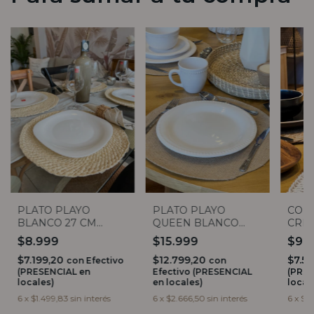
PLATO PLAYO
PLATO PLAYO
COPA
BLANCO 27 CM
QUEEN BLANCO
CRIS
BORMIOLI ROCCO
27CM
$8.999
$15.999
$9.
$7.199,20
$12.799,20
$7.5
con
Efectivo
con
(PRESENCIAL en
Efectivo (PRESENCIAL
(PRES
locales)
en locales)
local
6
x
$1.499,83
sin interés
6
x
$2.666,50
sin interés
6
x
$1.