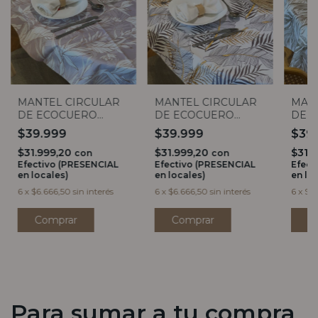
MANTEL CIRCULAR
MANTEL CIRCULAR
MAN
DE ECOCUERO
DE ECOCUERO
DE 
ESTRELITZIA 1,40
PALMERAS 1,40
PLA
$39.999
$39.999
$39
1,40
$31.999,20
$31.999,20
$31.
con
con
Efectivo (PRESENCIAL
Efectivo (PRESENCIAL
Efect
en locales)
en locales)
en lo
6
x
$6.666,50
sin interés
6
x
$6.666,50
sin interés
6
x
$6.
Comprar
Comprar
C
Para sumar a tu compra