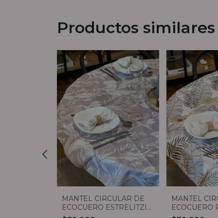
Productos similares
CULAR DE
MANTEL CIRCULAR DE
MANTEL CIR
AYAS
ECOCUERO ESTRELITZIA
ECOCUERO 
1,40
1,40
1,40