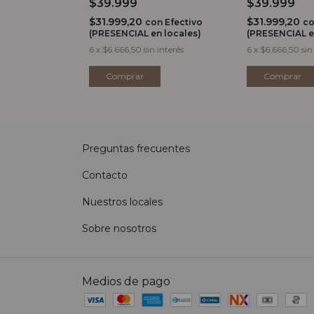
$39.999
$39.999
$31.999,20
$31.999,20
n
Efectivo
con
Efectivo
c
 locales)
(PRESENCIAL en locales)
(PRESENCIAL e
 interés
6
x
$6.666,50
sin interés
6
x
$6.666,50
sin
Comprar
Comprar
Preguntas frecuentes
Contacto
Nuestros locales
Sobre nosotros
Medios de pago