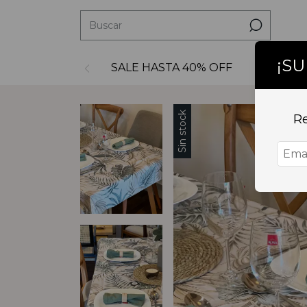
¡S
SALE HASTA 40% OFF
Decoraci
Sin stock
Re