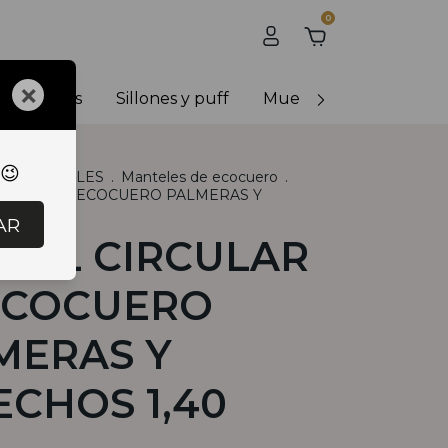
0
×
y banquetas
Sillones y puff
Muebles de exterior
 😉
L
.
MANTELES
.
Manteles de ecocuero
.
CULAR DE ECOCUERO PALMERAS Y
,40
AR
TEL CIRCULAR
ECOCUERO
MERAS Y
ECHOS 1,40