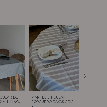
Sin stock
RCULAR DE
MANTEL CIRCULAR
MANTEL CI
IMIL LINO
ECOCUERO RAYAS GRIS
ECOCUERO S
O 1,40
1,40
BEIGE 1,40