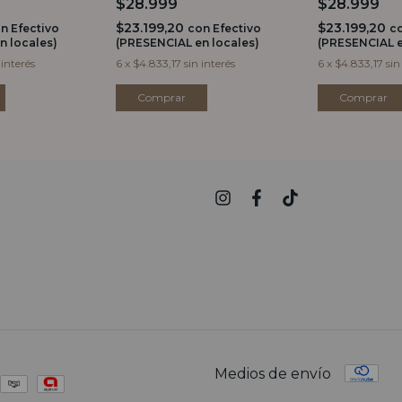
$28.999
$28.999
$23.199,20
$23.199,20
on
Efectivo
con
Efectivo
c
n locales)
(PRESENCIAL en locales)
(PRESENCIAL e
 interés
6
x
$4.833,17
sin interés
6
x
$4.833,17
sin
Comprar
Comprar
Medios de envío