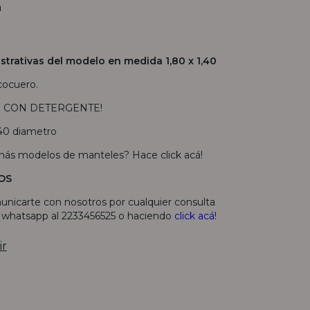
n
strativas del modelo en medida 1,80 x 1,40
cocuero.
O CON DETERGENTE!
40 diametro
 más modelos de manteles? Hace
click acá
!
OS
unicarte con nosotros por cualquier consulta
r whatsapp al 2233456525 o haciendo
click acá
!
ir