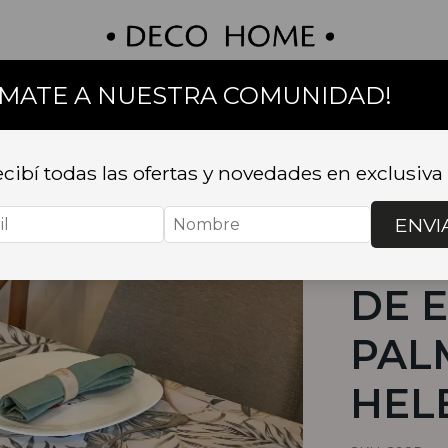
UMATE A NUESTRA COMUNIDAD!
on
Textil
Bazar
Baño
Muebles
Sillas 
cibí todas las ofertas y novedades en exclusiva
Inicio
.
TEXTI
MANTEL CIR
HELECHOS 1
ENVI
MAN
DE 
PAL
HEL