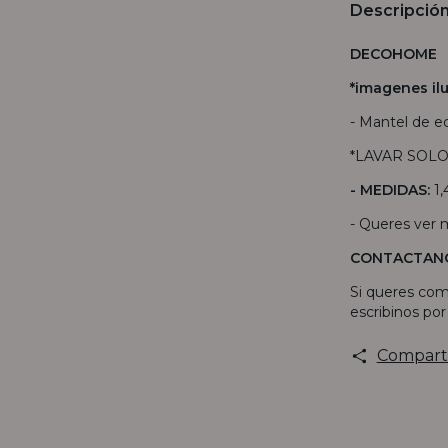
Descripció
DECOHOME
*imagenes ilu
- Mantel de e
*LAVAR SOL
- MEDIDAS:
1,
- Queres ver
CONTACTAN
Si queres com
escribinos po
Compart