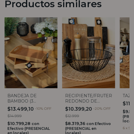
Productos similares
BANDEJA DE
RECIPIENTE/FRUTERA
TAZA
BAMBOO (3
REDONDO DE
$11.
TAMAÑOS)
HIERRO
$13.499,10
-
10
%
OFF
$10.399,20
-
20
%
OFF
$9.5
$14.999
$12.999
(PRES
local
$10.799,28
$8.319,36
con
con
Efectivo
6
x
$1.
Efectivo (PRESENCIAL
(PRESENCIAL en
en locales)
locales)