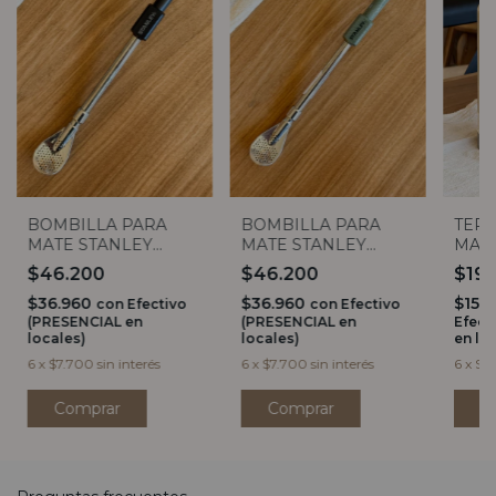
TER
BOMBILLA PARA
BOMBILLA PARA
MAT
MATE STANLEY
MATE STANLEY
CLASS
SPOON BLACK
SPOON GREEN
$19
$46.200
$46.200
$159
$36.960
$36.960
con
Efectivo
con
Efectivo
Efect
(PRESENCIAL en
(PRESENCIAL en
en lo
locales)
locales)
6
x
$33
6
x
$7.700
sin interés
6
x
$7.700
sin interés
C
Comprar
Comprar