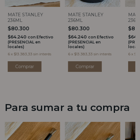
MATE STANLEY
MATE
MATE STANLEY
236ML
236M
236ML
$80.300
$80
$80.300
$64.240
$64.
$64.240
con
Efectivo
con
Efectivo
(PRESENCIAL en
(PRES
(PRESENCIAL en
locales)
local
locales)
6
x
$13.383,33
sin interés
6
x
$13
6
x
$13.383,33
sin interés
Comprar
C
Comprar
Para sumar a tu compra