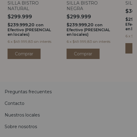
SILLA BISTRO
SILLA BISTRO
SILL
NATURAL
NEGRA
$36
$299.999
$299.999
$295
$239.999,20
$239.999,20
Efect
con
con
en lo
Efectivo (PRESENCIAL
Efectivo (PRESENCIAL
en locales)
en locales)
6
x
$61
6
x
$49.999,83
sin interés
6
x
$49.999,83
sin interés
Preguntas frecuentes
Contacto
Nuestros locales
Sobre nosotros