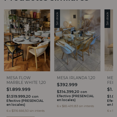
Sin stock
Sin stock
MESA FLOW
MESA IRLANDA 1,20
MESA
MARBLE WHITE 1,20
FEEL
$392.999
BASE
$1.899.999
$1.2
$314.399,20
con
$1.519.999,20
Efectivo (PRESENCIAL
$1.0
con
en locales)
Efectivo (PRESENCIAL
Efect
en locales)
en lo
6
x
$65.499,83
sin interés
6
x
$316.666,50
sin interés
6
x
$21