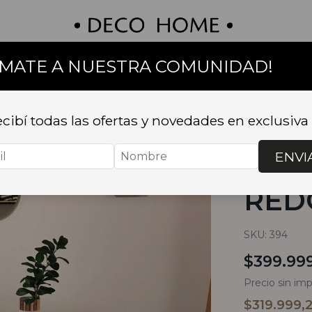
UMATE A NUESTRA COMUNIDAD!
on
Textil
Bazar
Baño
Muebles
Sillas 
cibí todas las ofertas y novedades en exclusiva
Inicio
.
MUEB
EAMES REDO
ENVI
MES
RED
SKU:
394
$399.99
Precio sin im
$319.999,