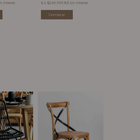
in interés
6
x
$249.999,83
sin interés
6
x
$249.999,83
Sin stock