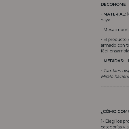
DECOHOME
-
MATERIAL
:
haya
- Mesa import
- El producto
armado con t
fácil ensambla
- MEDIDAS:
-
-
Tambien disp
Miralo hacie
-------------------
-------------------
¿CÓMO COM
1- Elegí los p
categorías y añ