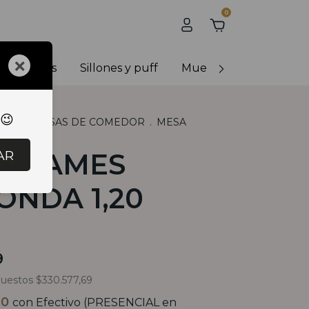
0
×
y banquetas
Sillones y puff
Muebles de exterior
 😉
LES
.
MESAS DE COMEDOR
.
MESA
NDA 1,20
AR
A EAMES
ONDA 1,20
9
puestos
$330.577,69
20
con
Efectivo (PRESENCIAL en