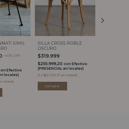
NNATI SIMIL
SILLA CROSS ROBLE
SILLA CROS
GRO
OSCURO
$239.999
40
-
40
%
OFF
$319.999
$191.999,20
$255.999,20
(PRESENCIAL e
con
Efectivo
(PRESENCIAL en locales)
6
x
$39.999,83
s
con
Efectivo
n locales)
6
x
$53.333,17
sin interés
in interés