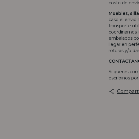
costo de env
Muebles, sil
caso el envío 
transporte uti
coordinamos f
embalados con
llegar en per
roturas y/o da
CONTACTAN
Si queres com
escribinos po
Compart