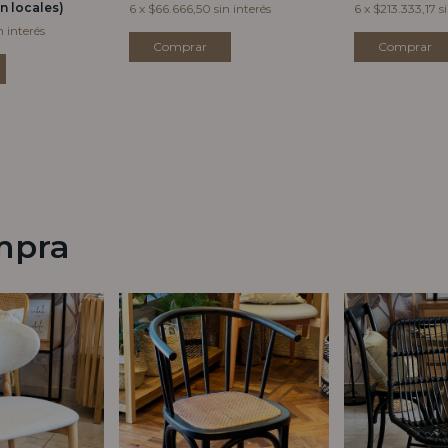
n locales)
6
x
$66.666,50
sin interés
6
x
$213.333,17
s
n interés
mpra