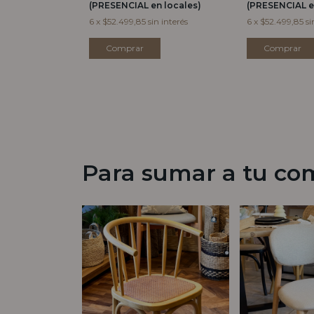
(PRESENCIAL en locales)
(PRESENCIAL e
in interés
6
x
$52.499,85
sin interés
6
x
$52.499,85
si
Para sumar a tu co