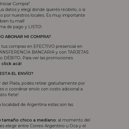
"Iniciar Compra".
s datos y elegí donde querés recibirlo, o si
arlo por nuestros locales. Es muy importante
bien tu mail!
rma de pago y LISTO!.
O ABONAR MI COMPRA?
 tus compras en EFECTIVO presencial en
 TRANSFERENCIA BANCARIA y con TARJETAS
 DÉBITO. Para ver las promociones
e
click acá!
ESTA EL ENVÍO?
r del Plata, podes retirar gratuitamente por
es o coordinar envío con costo adicional a
tro flete!
ra localidad de Argentina estas son las
e tamaño chico a mediano
: al momento del
s elegir entre Correo Argentino u Oca y el