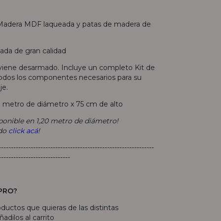
 Madera MDF laqueada y patas de madera de
ada de gran calidad
 viene desarmado. Incluye un completo Kit de
odos los componentes necesarios para su
je.
 1 metro de diámetro x 75 cm de alto
onible en 1,20 metro de diámetro!
ndo
click acá
!
---------------------------------------------------------------
-----------------------------
PRO?
roductos que quieras de las distintas
adilos al carrito