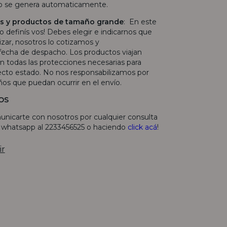
ío se genera automaticamente.
las y productos de tamaño grande
: En este
lo definís vos! Debes elegir e indicarnos que
lizar, nosotros lo cotizamos y
echa de despacho. Los productos viajan
 todas las protecciones necesarias para
fecto estado. No nos responsabilizamos por
ños que puedan ocurrir en el envío.
OS
unicarte con nosotros por cualquier consulta
r whatsapp al 2233456525 o haciendo
click acá
!
ir