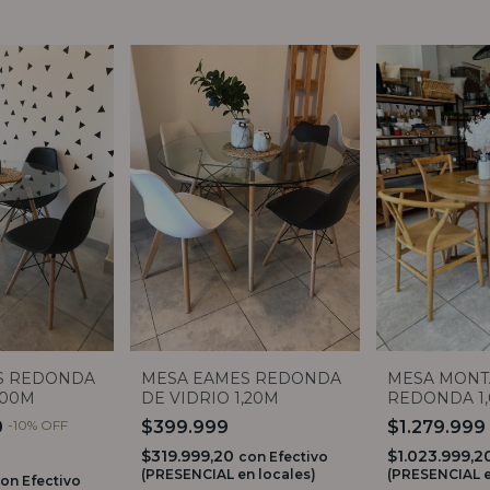
S REDONDA
MESA EAMES REDONDA
MESA MONT
,00M
DE VIDRIO 1,20M
REDONDA 1,
0
-
10
%
OFF
$399.999
$1.279.999
$319.999,20
$1.023.999,
con
Efectivo
(PRESENCIAL en locales)
(PRESENCIAL e
con
Efectivo