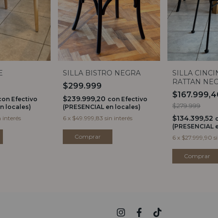
E
SILLA BISTRO NEGRA
SILLA CINCI
RATTAN NE
$299.999
$167.999,
$239.999,20
con
Efectivo
con
Efectivo
$279.999
n locales)
(PRESENCIAL en locales)
$134.399,52
n interés
6
x
$49.999,83
sin interés
(PRESENCIAL e
6
x
$27.999,90
s