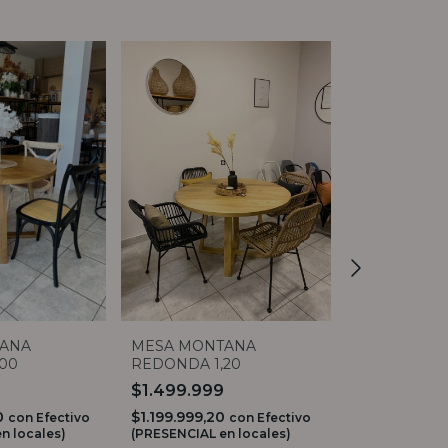
ANA
MESA MONTANA
MESA MON
00
REDONDA 1,20
REDONDA B
1,20
$1.499.999
$1.499.99
20
$1.199.999,20
$1.199.999,2
con
Efectivo
con
Efectivo
n locales)
(PRESENCIAL en locales)
(PRESENCIAL e