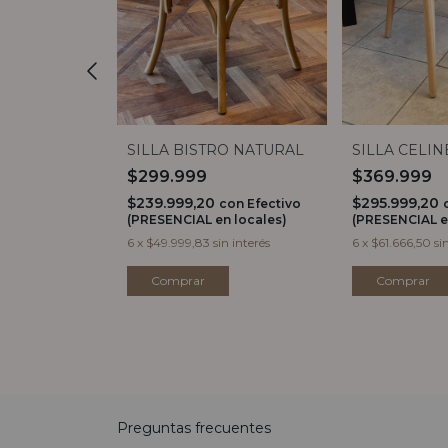
S NEGRA
SILLA BISTRO NATURAL
SILLA CELIN
$299.999
$369.999
$239.999,20
$295.999,20
on
Efectivo
con
Efectivo
 locales)
(PRESENCIAL en locales)
(PRESENCIAL e
n interés
6
x
$49.999,83
sin interés
6
x
$61.666,50
si
Preguntas frecuentes