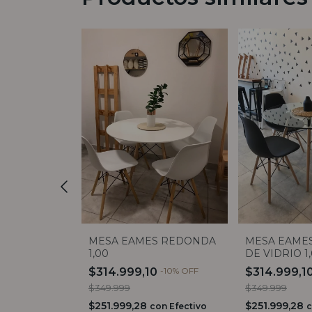
O 1,60
MESA EAMES REDONDA
MESA EAME
1,00
DE VIDRIO 1
DOS
$314.999,10
-
10
%
OFF
$314.999,1
$349.999
$349.999
on
Efectivo
 locales)
$251.999,28
$251.999,28
con
Efectivo