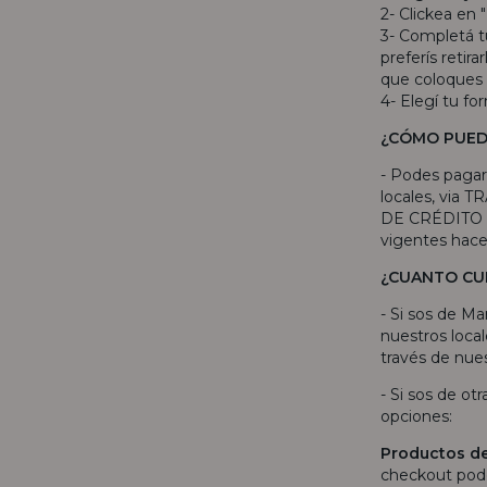
2- Clickea en 
3- Completá tu
preferís retir
que coloques 
4- Elegí tu fo
¿CÓMO PUED
- Podes pagar
locales, via
DE CRÉDITO o
vigentes hac
¿CUANTO CU
- Si sos de Ma
nuestros local
través de nues
- Si sos de ot
opciones:
Productos d
checkout pode