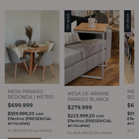
Sin stock
Sin stock
MESA
MESA PARAISO
MESA DE ARRIME
BOR
REDONDA 1 METRO
PARAISO BLANCA
RED
$63
$699.999
$279.999
$511
$559.999,20
con
$223.999,20
con
Efect
Efectivo (PRESENCIAL
Efectivo (PRESENCIAL
en lo
en locales)
en locales)
6
x
$10
6
x
$116.666,50
sin interés
6
x
$46.666,50
sin interés