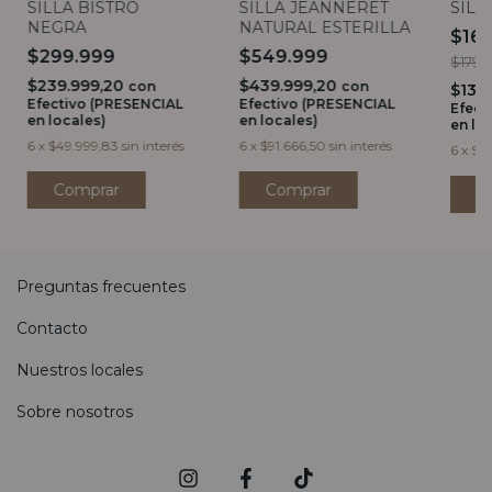
SILLA BISTRO
SILLA JEANNERET
SILL
NEGRA
NATURAL ESTERILLA
$16
$299.999
$549.999
$179.
$239.999,20
$439.999,20
con
con
$135
Efectivo (PRESENCIAL
Efectivo (PRESENCIAL
Efect
en locales)
en locales)
en lo
6
x
$49.999,83
sin interés
6
x
$91.666,50
sin interés
6
x
$28
Preguntas frecuentes
Contacto
Nuestros locales
Sobre nosotros