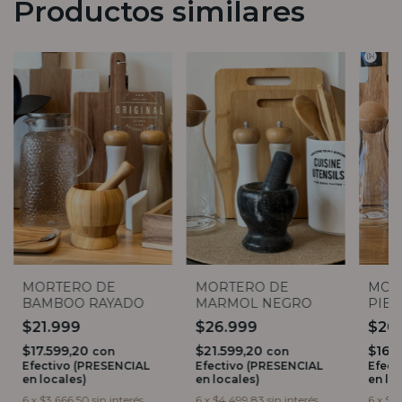
Productos similares
MORTERO DE
MORTERO DE
MOR
BAMBOO RAYADO
MARMOL NEGRO
PIE
$21.999
$26.999
$20
$17.599,20
$21.599,20
$16.
con
con
Efectivo (PRESENCIAL
Efectivo (PRESENCIAL
Efect
en locales)
en locales)
en lo
6
x
$3.666,50
sin interés
6
x
$4.499,83
sin interés
6
x
$3.