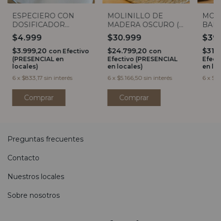
ESPECIERO CON
MOLINILLO DE
MOLI
DOSIFICADOR
MADERA OSCURO (5
BAM
ACERO CON VISOR
MEDIDAS)
$4.999
$30.999
$39
$3.999,20
$24.799,20
$31.
con
Efectivo
con
(PRESENCIAL en
Efectivo (PRESENCIAL
Efect
locales)
en locales)
en lo
6
x
$833,17
sin interés
6
x
$5.166,50
sin interés
6
x
$6.
Comprar
Preguntas frecuentes
Contacto
Nuestros locales
Sobre nosotros