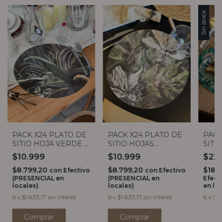
Sin stock
PACK X24 PLATO DE
PACK X24 PLATO DE
PACK
SITIO HOJA VERDE Y
SITIO HOJAS
SITI
BLANCO
VERDES, BLANCO Y
SEC
$10.999
$10.999
$22
GRIS
$8.799,20
$8.799,20
$18.
con
Efectivo
con
Efectivo
(PRESENCIAL en
(PRESENCIAL en
Efect
locales)
locales)
en lo
6
x
$1.833,17
sin interés
6
x
$1.833,17
sin interés
6
x
$3.