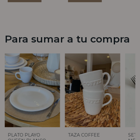
Para sumar a tu compra
PLATO PLAYO
TAZA COFFEE
SET 