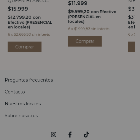
QUEEN BLANCO
MESA
$11.999
27CM
NEG
$15.999
$39
$9.599,20
con
Efectivo
$12.799,20
(PRESENCIAL en
$31.
con
locales)
Efectivo (PRESENCIAL
Efect
en locales)
en lo
6
x
$1.999,83
sin interés
6
x
$2.666,50
sin interés
6
x
$6.
Preguntas frecuentes
Contacto
Nuestros locales
Sobre nosotros