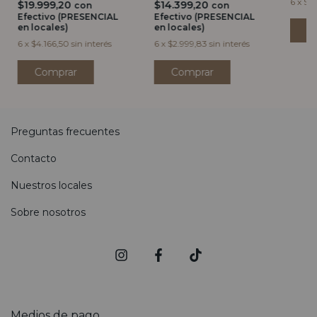
6
x
$8.
$19.999,20
$14.399,20
con
con
Efectivo (PRESENCIAL
Efectivo (PRESENCIAL
en locales)
en locales)
6
x
$4.166,50
sin interés
6
x
$2.999,83
sin interés
Comprar
Preguntas frecuentes
Contacto
Nuestros locales
Sobre nosotros
Medios de pago