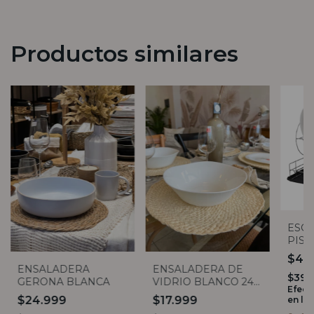
Productos similares
ESCU
PISO
INOX
$48
ENSALADERA
ENSALADERA DE
$39.
GERONA BLANCA
VIDRIO BLANCO 24
Efect
CM BORMIOLI
$24.999
$17.999
en lo
ROCCO