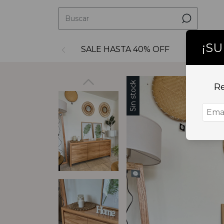
¡S
SALE HASTA 40% OFF
Decoraci
Sin stock
Re