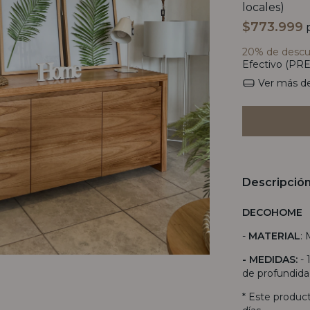
locales)
$773.999
p
20% de desc
Efectivo (PRE
Ver más de
Descripció
DECOHOME
-
MATERIAL
: 
- MEDIDAS:
-
de profundid
* Este produc