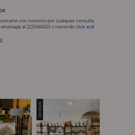
OS
unicarte con nosotros por cualquier consulta
r whatsapp al 2233456525 o haciendo
click acá
!
ir
Sin stock
Sin stock