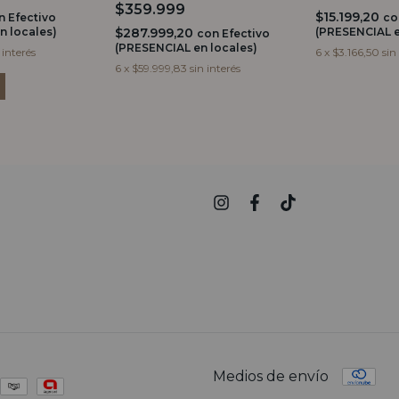
$359.999
$15.199,20
n
Efectivo
co
n locales)
$287.999,20
(PRESENCIAL e
con
Efectivo
(PRESENCIAL en locales)
 interés
6
x
$3.166,50
sin
6
x
$59.999,83
sin interés
Medios de envío