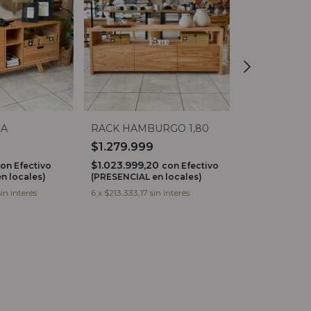
IA
RACK HAMBURGO 1,80
RACK BERLI
CUADRADA
$1.279.999
$699.999
$1.023.999,20
con
Efectivo
con
Efectivo
n locales)
(PRESENCIAL en locales)
$559.999,20
(PRESENCIAL e
sin interés
6
x
$213.333,17
sin interés
6
x
$116.666,50
s