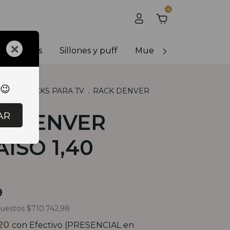
0
×
y banquetas
Sillones y puff
Muebles de exterior
 😉
LES
.
RACKS PARA TV
.
RACK DENVER
0
AR
K DENVER
ISO 1,40
9
puestos
$710.742,98
,20
con
Efectivo (PRESENCIAL en