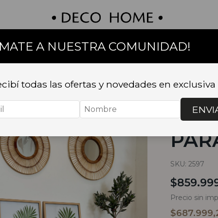
UMATE A NUESTRA COMUNIDAD!
on
Textil
Bazar
Baño
Muebles
Sillas 
cibí todas las ofertas y novedades en exclusiva
Inicio
.
MUEB
PARAISO 1,4
ENVI
RAC
PARA
SKU:
2597
$859.99
Precio sin im
$687.999