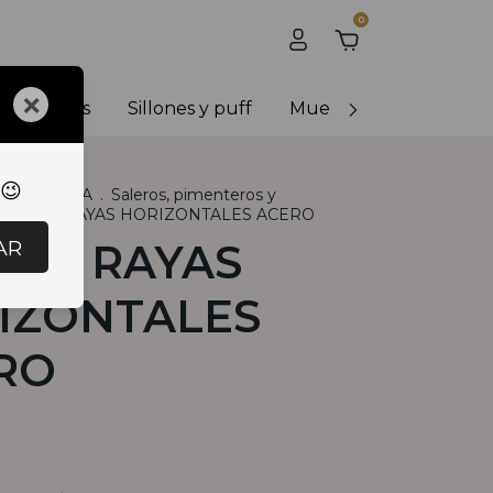
0
×
y banquetas
Sillones y puff
Muebles de exterior
 😉
R
.
COCINA
.
Saleros, pimenteros y
SALERO RAYAS HORIZONTALES ACERO
AR
ERO RAYAS
IZONTALES
RO