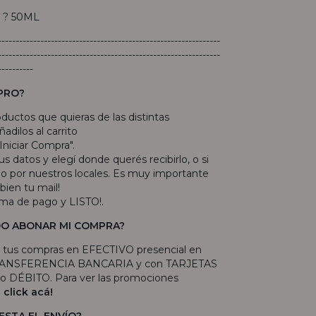
:
? 50ML
---------------------------------------------------------------
---------------------------------------------------------------
----------
PRO?
roductos que quieras de las distintas
adilos al carrito
"Iniciar Compra".
s datos y elegí donde querés recibirlo, o si
arlo por nuestros locales. Es muy importante
bien tu mail!
rma de pago y LISTO!.
O ABONAR MI COMPRA?
 tus compras en EFECTIVO presencial en
 TRANSFERENCIA BANCARIA y con TARJETAS
 DÉBITO. Para ver las promociones
e
click acá!
ESTA EL ENVÍO?