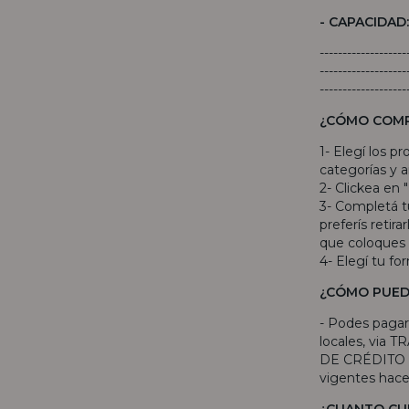
- CAPACIDAD
-------------------
-------------------
-------------------
¿CÓMO COM
1- Elegí los p
categorías y añ
2- Clickea en 
3- Completá tu
preferís retir
que coloques 
4- Elegí tu fo
¿CÓMO PUED
- Podes pagar
locales, via
DE CRÉDITO o
vigentes hac
¿CUANTO CU