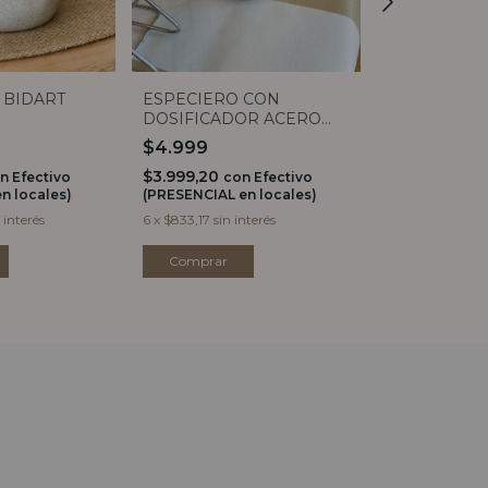
AZUCARERA
 BIDART
ESPECIERO CON
DOSIFICADOR ACERO
$21.999
CON VISOR
$4.999
$17.599,20
c
(PRESENCIAL e
$3.999,20
n
Efectivo
con
Efectivo
n locales)
(PRESENCIAL en locales)
6
x
$3.666,50
si
 interés
6
x
$833,17
sin interés