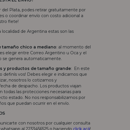
r del Plata, podes retirar gratuitamente por
es o coordinar envío con costo adicional a
tro flete!
ra localidad de Argentina estas son las
e tamaño chico a mediano
: al momento del
s elegir entre Correo Argentino u Oca y el
ío se genera automaticamente.
las y productos de tamaño grande
: En este
lo definís vos! Debes elegir e indicarnos que
lizar, nosotros lo cotizamos y
echa de despacho. Los productos viajan
 todas las protecciones necesarias para
fecto estado. No nos responsabilizamos por
ños que puedan ocurrir en el envío.
OS
unicarte con nosotros por cualquier consulta
r whatsapp al 2233456525 o haciendo
click acá
!