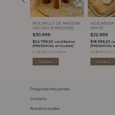
 DE BAMBOO
MOLINILLO DE MADERA
AZUCARERA 
OSCURO (5 MEDIDAS)
WHITE
$30.999
$22.999
$24.799,20
$18.399,20
n
Efectivo
con
Efectivo
c
 locales)
(PRESENCIAL en locales)
(PRESENCIAL e
 interés
6
x
$5.166,50
sin interés
6
x
$3.833,17
sin 
Comprar
Preguntas frecuentes
Contacto
Nuestros locales