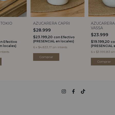
AZUCARERA
TOKIO
AZUCARERA CAPRI
VASSA
$28.999
$23.999
$23.199,20
con
Efectivo
$19.199,20
(PRESENCIAL en locales)
co
on
Efectivo
(PRESENCIAL e
n locales)
6
x
$4.833,17
sin interés
6
x
$3.999,83
sin
interés