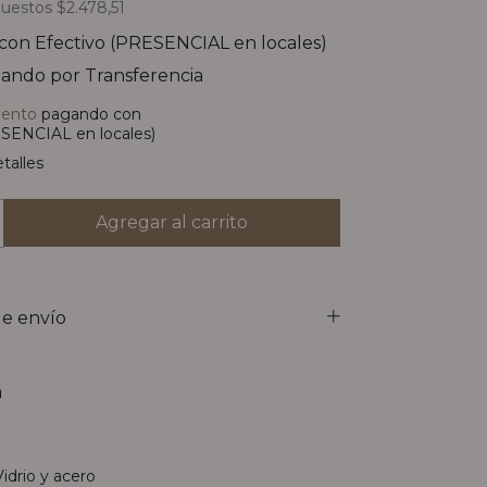
puestos
$2.478,51
con
Efectivo (PRESENCIAL en locales)
ando por Transferencia
uento
pagando con
SENCIAL en locales)
talles
e envío
n
Vidrio y acero