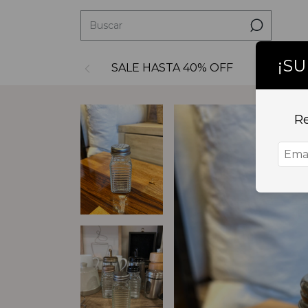
¡S
SALE HASTA 40% OFF
Decoraci
Re