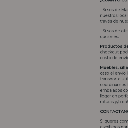
- Si sos de Ma
nuestros local
través de nues
- Si sos de ot
opciones:
Productos d
checkout pode
costo de env
Muebles, sil
caso el envío 
transporte uti
coordinamos f
embalados con
llegar en per
roturas y/o da
CONTACTAN
Si queres com
escribinos po