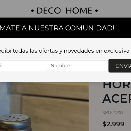
UMATE A NUESTRA COMUNIDAD!
on
Textil
Bazar
Baño
Muebles
Sillas 
cibí todas las ofertas y novedades en exclusiva
Inicio
.
BAZA
azucareras
.
ENVI
SAL
HOR
ACE
SKU:
3238
$2.999