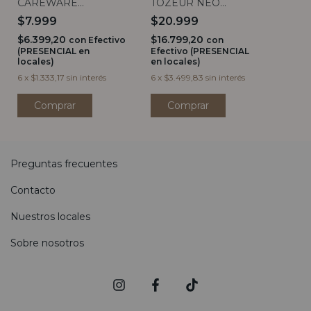
CAREWARE
TOZEUR NEO
BORMIOLI ROCCO
BLANCO BORDE
$7.999
$20.999
NATURAL 26CM
$6.399,20
$16.799,20
con
Efectivo
con
(PRESENCIAL en
Efectivo (PRESENCIAL
locales)
en locales)
6
x
$1.333,17
sin interés
6
x
$3.499,83
sin interés
Preguntas frecuentes
Contacto
Nuestros locales
Sobre nosotros