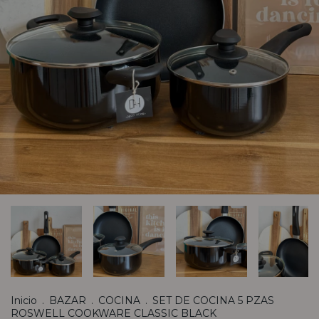
Inicio
.
BAZAR
.
COCINA
.
SET DE COCINA 5 PZAS
ROSWELL COOKWARE CLASSIC BLACK