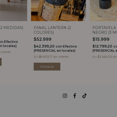
(2 MEDIDAS)
FANAL LANTERN (2
PORTAVELA 
COLORES)
NEGRO (3 M
$52.999
$15.999
on
Efectivo
n locales)
$42.399,20
$12.799,20
con
Efectivo
c
(PRESENCIAL en locales)
(PRESENCIAL e
 interés
6
x
$8.833,17
sin interés
6
x
$2.666,50
sin
Comprar