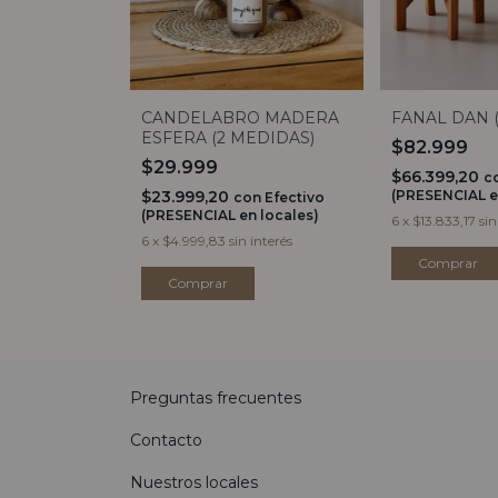
CANDELABRO MADERA
FANAL DAN 
ESFERA (2 MEDIDAS)
$82.999
$29.999
$66.399,20
c
$23.999,20
(PRESENCIAL e
con
Efectivo
(PRESENCIAL en locales)
6
x
$13.833,17
sin
6
x
$4.999,83
sin interés
Comprar
Comprar
Preguntas frecuentes
Contacto
Nuestros locales