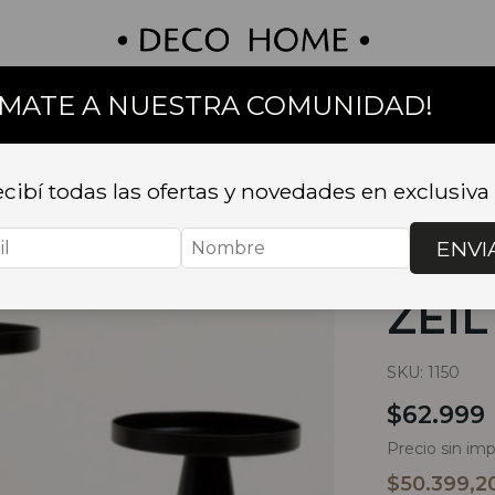
UMATE A NUESTRA COMUNIDAD!
on
Textil
Bazar
Baño
Muebles
Sillas 
cibí todas las ofertas y novedades en exclusiva
Inicio
.
DECO
ZEIL BLACK
ENVI
SET
ZEI
SKU:
1150
$62.999
Precio sin im
$50.399,2