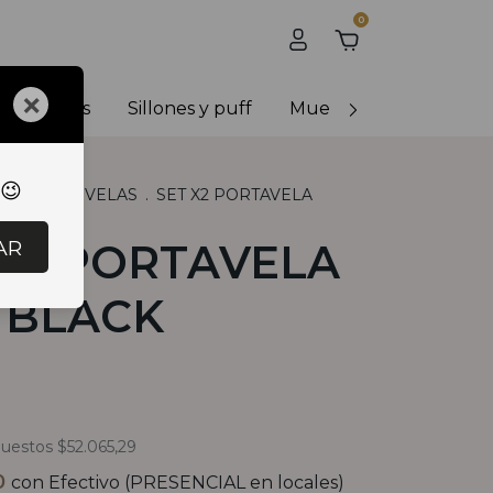
0
×
y banquetas
Sillones y puff
Muebles de exterior
 😉
RACION
.
VELAS
.
SET X2 PORTAVELA
AR
 X2 PORTAVELA
L BLACK
puestos
$52.065,29
0
con
Efectivo (PRESENCIAL en locales)