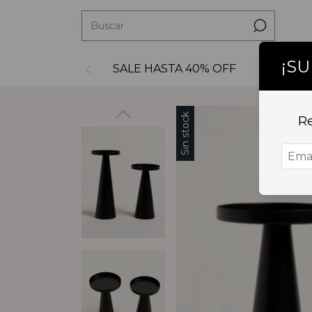
¡S
SALE HASTA 40% OFF
Decoraci
Sin stock
Re