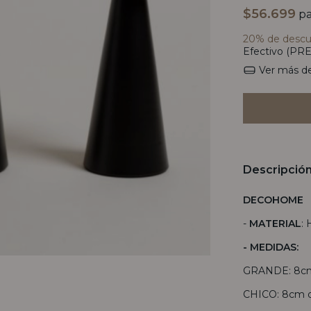
$56.699
pa
20% de desc
Efectivo (PRE
Ver más de
Descripció
DECOHOME
-
MATERIAL
: 
- MEDIDAS:
GRANDE: 8cm 
CHICO: 8cm d