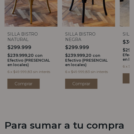
SILLA BISTRO
SILLA BISTRO
SILL
NATURAL
NEGRA
$36
$299.999
$299.999
$295
$239.999,20
$239.999,20
Efect
con
con
en lo
Efectivo (PRESENCIAL
Efectivo (PRESENCIAL
en locales)
en locales)
6
x
$61
6
x
$49.999,83
sin interés
6
x
$49.999,83
sin interés
Para sumar a tu compra