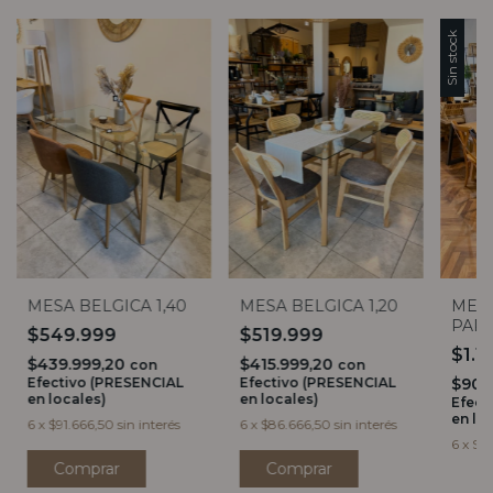
Sin stock
MESA BELGICA 1,40
MESA BELGICA 1,20
MES
PARA
$549.999
$519.999
$1.1
$439.999,20
$415.999,20
con
con
Efectivo (PRESENCIAL
Efectivo (PRESENCIAL
$903
en locales)
en locales)
Efect
en lo
6
x
$91.666,50
sin interés
6
x
$86.666,50
sin interés
6
x
$18