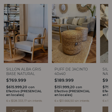
SILLON ALBA GRIS
PUFF DE JACINTO
SILL
BASE NATURAL
40x40
NAT
$769.999
$189.999
$99
$615.999,20
$151.999,20
$799
con
con
Efectivo (PRESENCIAL
Efectivo (PRESENCIAL
Efect
en locales)
en locales)
en lo
6
x
$128.333,17
sin interés
6
x
$31.666,50
sin interés
6
x
$16