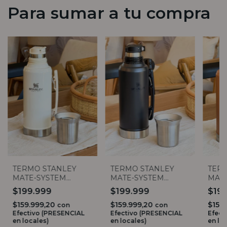
Para sumar a tu compra
TER
TERMO STANLEY
TERMO STANLEY
MAT
MATE-SYSTEM
MATE-SYSTEM
CLASS
CLASSIC 1.2 LTS
CLASSIC 1.2 LTS
$19
$199.999
$199.999
$159
$159.999,20
$159.999,20
con
con
Efect
Efectivo (PRESENCIAL
Efectivo (PRESENCIAL
en lo
en locales)
en locales)