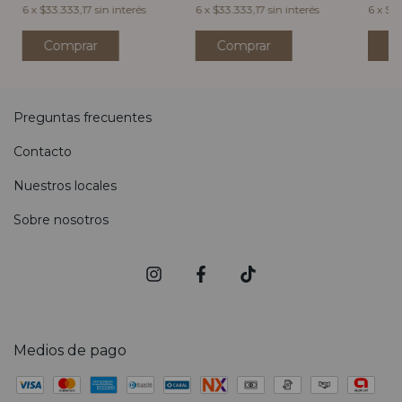
6
x
$33
6
x
$33.333,17
sin interés
6
x
$33.333,17
sin interés
C
Comprar
Comprar
Preguntas frecuentes
Contacto
Nuestros locales
Sobre nosotros
Medios de pago