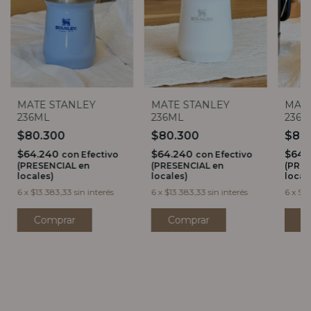
MATE
MATE STANLEY
MATE STANLEY
236M
236ML
236ML
$80
$80.300
$80.300
$64.
$64.240
$64.240
con
Efectivo
con
Efectivo
(PRES
(PRESENCIAL en
(PRESENCIAL en
local
locales)
locales)
6
x
$13
6
x
$13.383,33
sin interés
6
x
$13.383,33
sin interés
C
Comprar
Comprar