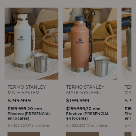
TERMO STANLEY
TERMO STANLEY
TER
MATE-SYSTEM
MATE-SYSTEM
MAT
CLASSIC 1.2 LTS
CLASSIC 1.2 LTS
CLASS
$199.999
$199.999
$19
$159.999,20
$159.999,20
$159
con
con
Efectivo (PRESENCIAL
Efectivo (PRESENCIAL
Efect
en locales)
en locales)
en lo
6
x
$33.333,17
sin interés
6
x
$33.333,17
sin interés
6
x
$33