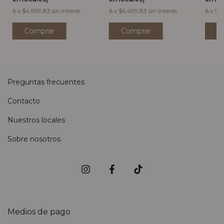
6
x
$4.999,83
sin interés
6
x
$6.499,83
sin interés
6
x
$2.
Comprar
C
Preguntas frecuentes
Contacto
Nuestros locales
Sobre nosotros
Medios de pago