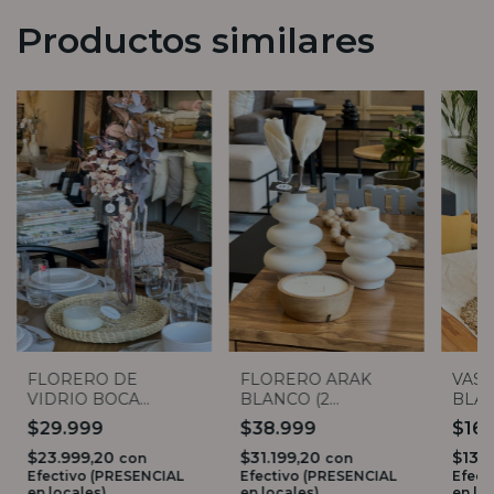
Productos similares
FLORERO DE
FLORERO ARAK
VASI
VIDRIO BOCA
BLANCO (2
BLAN
ANCHA 35CM
TAMAÑOS)
TAM
$29.999
$38.999
$16
$23.999,20
$31.199,20
$13.
con
con
Efectivo (PRESENCIAL
Efectivo (PRESENCIAL
Efect
en locales)
en locales)
en lo