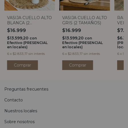
VASIJA CUELLO ALTO
VASIJA CUELLO ALTO
RAM
BLANCA (2
GRIS (2 TAMAÑOS)
VER
TAMAÑOS)
$16.999
$16.999
$7.
$13.599,20
$13.599,20
$6.3
con
con
Efectivo (PRESENCIAL
Efectivo (PRESENCIAL
(PRES
en locales)
en locales)
local
6
x
$2.833,17
sin interés
6
x
$2.833,17
sin interés
6
x
$1.
Comprar
Comprar
Preguntas frecuentes
Contacto
Nuestros locales
Sobre nosotros