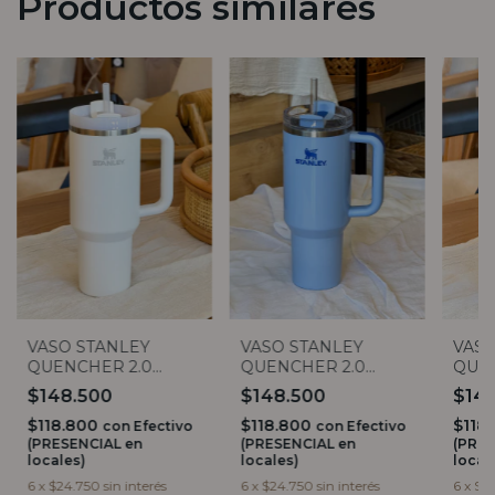
Productos similares
VASO STANLEY
VASO STANLEY
VASO
QUENCHER 2.0
QUENCHER 2.0
QUEN
1182ML
1182ML
1182
$148.500
$148.500
$14
$118.800
$118.800
$118
con
Efectivo
con
Efectivo
(PRESENCIAL en
(PRESENCIAL en
(PRES
locales)
locales)
local
6
x
$24.750
sin interés
6
x
$24.750
sin interés
6
x
$2