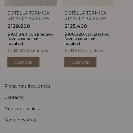
BOTELLA TERMICA
BOTELLA TERMICA
STANLEY ICEFLOW
STANLEY ICEFLOW
FAST FLOW 710ML
FLIP STRAW 710ML
$125.400
$129.800
$100.320
$103.840
con
Efectivo
con
Efectivo
(PRESENCIAL en
(PRESENCIAL en
locales)
locales)
6
x
$20.900
sin interés
6
x
$21.633,33
sin interés
Comprar
Comprar
Preguntas frecuentes
Contacto
Nuestros locales
Sobre nosotros