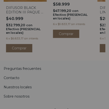
$58.999
DIFUSOR BLACK
DIFU
$47.199,20
con
EDITION III PAQUE &
LIN
Efectivo (PRESENCIAL
COCÔ
$40.999
$28
en locales)
6
x
$9.833,17
sin interés
$32.799,20
$23.
con
Efectivo (PRESENCIAL
Efect
en locales)
en lo
Comprar
6
x
$6.833,17
sin interés
6
x
$4.
Preguntas frecuentes
Contacto
Nuestros locales
Sobre nosotros