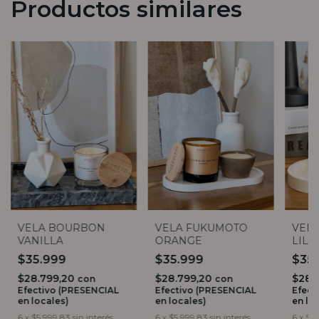
Productos similares
VELA BOURBON
VELA FUKUMOTO
VELA
VANILLA
ORANGE
LILL
$35.999
$35.999
$35
$28.799,20
$28.799,20
$28.
con
con
Efectivo (PRESENCIAL
Efectivo (PRESENCIAL
Efect
en locales)
en locales)
en lo
6
x
$5.999,83
sin interés
6
x
$5.999,83
sin interés
6
x
$5.