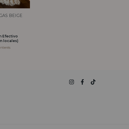
GAS BEIGE
n
Efectivo
n locales)
interés