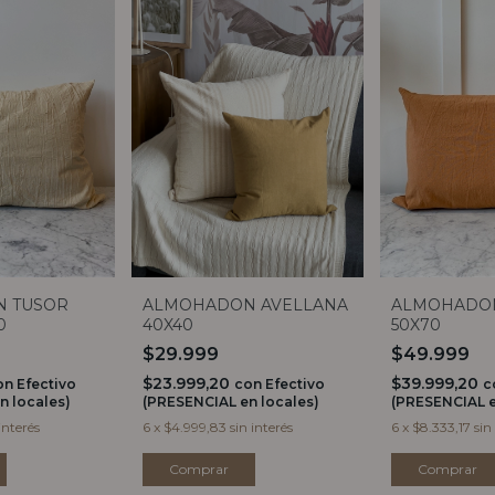
 TUSOR
ALMOHADON AVELLANA
ALMOHADO
0
40X40
50X70
$29.999
$49.999
$23.999,20
$39.999,20
on
Efectivo
con
Efectivo
c
n locales)
(PRESENCIAL en locales)
(PRESENCIAL e
interés
6
x
$4.999,83
sin interés
6
x
$8.333,17
sin
Comprar
Comprar