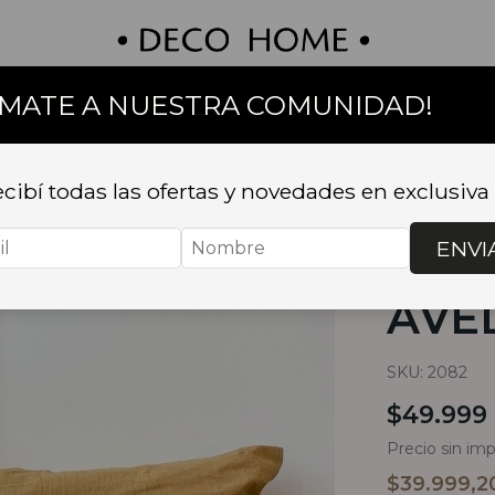
UMATE A NUESTRA COMUNIDAD!
on
Textil
Bazar
Baño
Muebles
Sillas 
cibí todas las ofertas y novedades en exclusiva
Inicio
.
TEXTI
AVELLANA 5
ENVI
ALM
AVE
SKU:
2082
$49.999
Precio sin im
$39.999,