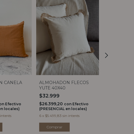
N CANELA
ALMOHADON FLECOS
ALMOHADO
YUTE 40X40
NATURAL 6
$32.999
$49.999
$26.399,20
$39.999,20
on
Efectivo
con
Efectivo
c
n locales)
(PRESENCIAL en locales)
(PRESENCIAL e
 interés
6
x
$5.499,83
sin interés
6
x
$8.333,17
sin
Comprar
Comprar