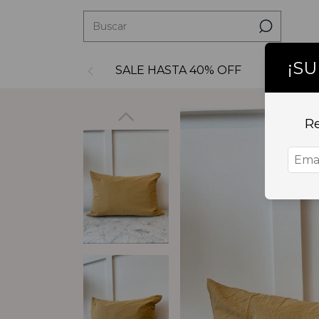
¡S
SALE HASTA 40% OFF
Decoraci
Re