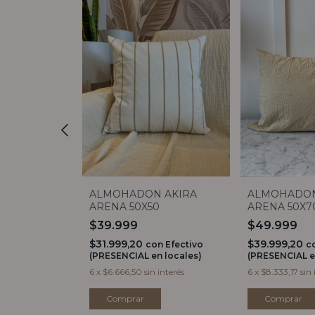
N
ALMOHADON AKIRA
ALMOHADON
ARENA
ARENA 50X50
ARENA 50X7
$39.999
$49.999
$31.999,20
$39.999,20
on
Efectivo
con
Efectivo
c
 locales)
(PRESENCIAL en locales)
(PRESENCIAL e
 interés
6
x
$6.666,50
sin interés
6
x
$8.333,17
sin 
Comprar
Comprar