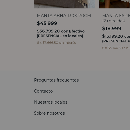
MANTA ABHA 130X170CM
MANTA ESPI
(2 medidas)
$45.999
$18.999
$36.799,20
con
Efectivo
(PRESENCIAL en locales)
$15.199,20
co
(PRESENCIAL e
6
x
$7.666,50
sin interés
6
x
$3.166,50
sin 
Preguntas frecuentes
Contacto
Nuestros locales
Sobre nosotros