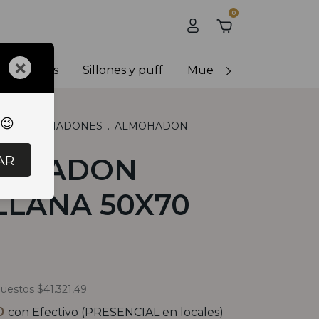
0
×
y banquetas
Sillones y puff
Muebles de exterior
 😉
L
.
ALMOHADONES
.
ALMOHADON
0X70
AR
OHADON
LLANA 50X70
puestos
$41.321,49
20
con
Efectivo (PRESENCIAL en locales)