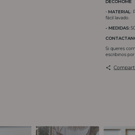
DECOHOME
-
MATERIAL
: 
fácil lavado.
- MEDIDAS:
5
CONTACTAN
Si queres com
escribinos po
Compart