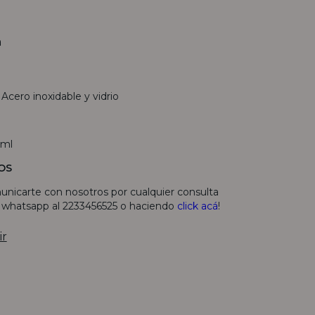
n
- Acero inoxidable y vidrio
0ml
OS
unicarte con nosotros por cualquier consulta
r whatsapp al 2233456525 o haciendo
click acá
!
ir