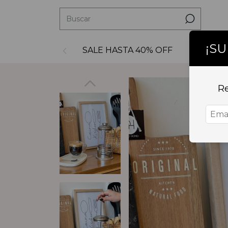
¡S
SALE HASTA 40% OFF
Decoraci
Re