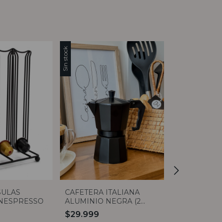
Sin stock
Sin stock
SULAS
CAFETERA ITALIANA
PORTA CAPS
 NESPRESSO
ALUMINIO NEGRA (2
UNIDADES 
MEDIDAS)
$29.999
$45.999