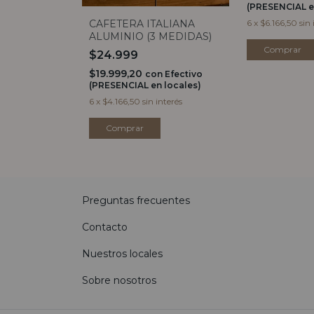
(PRESENCIAL e
on
Efectivo
 locales)
CAFETERA ITALIANA
6
x
$6.166,50
sin 
ALUMINIO (3 MEDIDAS)
 interés
$24.999
$19.999,20
con
Efectivo
(PRESENCIAL en locales)
6
x
$4.166,50
sin interés
Comprar
Preguntas frecuentes
Contacto
Nuestros locales
Sobre nosotros