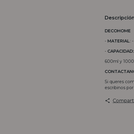
Descripció
DECOHOME
-
MATERIAL
: 
-
CAPACIDAD:
600ml y 100
CONTACTAN
Si queres com
escribinos po
Compart