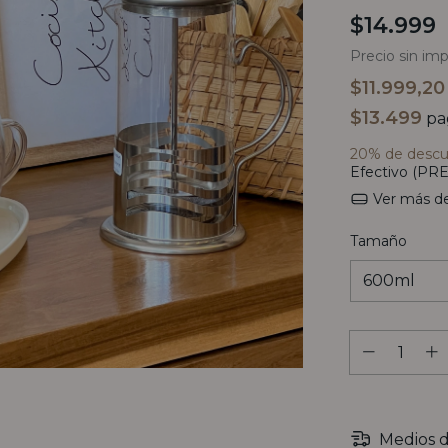
$14.999
Precio sin im
$11.999,2
$13.499
pa
20% de desc
Efectivo (PRE
Ver más de
Tamaño
Medios d