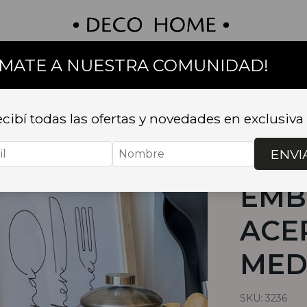
UMATE A NUESTRA COMUNIDAD!
on
Textil
Bazar
Baño
Muebles
Sillas 
cibí todas las ofertas y novedades en exclusiva
Inicio
.
BAZA
CAFETERA C
ENVI
CAF
EMB
ACE
MED
SKU:
3236