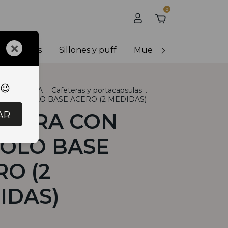
0
×
y banquetas
Sillones y puff
Muebles de exterior
 😉
R
.
COCINA
.
Cafeteras y portacapsulas
.
ON EMBOLO BASE ACERO (2 MEDIDAS)
AR
ETERA CON
OLO BASE
RO (2
IDAS)