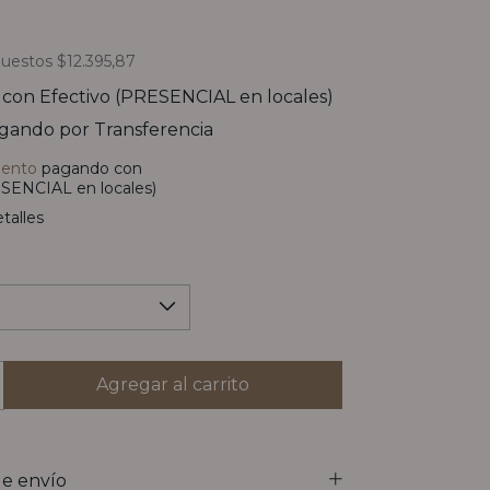
puestos
$12.395,87
0
con
Efectivo (PRESENCIAL en locales)
gando por Transferencia
uento
pagando con
SENCIAL en locales)
talles
e envío