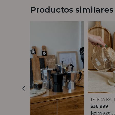
Productos similares
ULAS
TETERA BALI
DOLCE
$36.999
$29.599,20
c