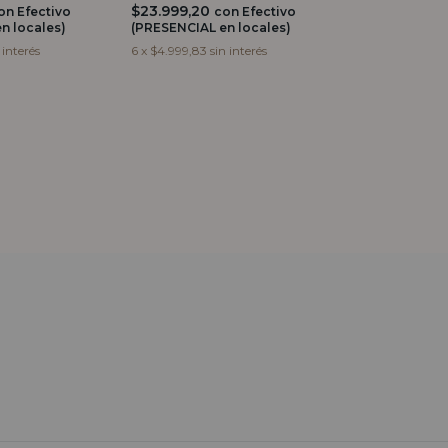
$23.999,20
$36.799,20
on
Efectivo
con
Efectivo
c
n locales)
(PRESENCIAL en locales)
(PRESENCIAL e
 interés
6
x
$4.999,83
sin interés
6
x
$7.666,50
si