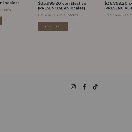
n locales)
$35.999,20
$36.799,20
con
Efectivo
c
(PRESENCIAL en locales)
(PRESENCIAL e
interés
6
x
$7.499,83
sin interés
6
x
$7.666,50
sin