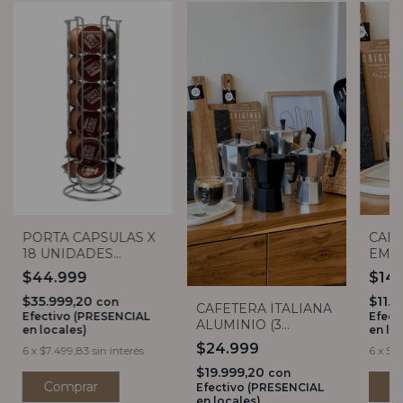
PORTA CAPSULAS X
CAF
18 UNIDADES
EMB
DOLCE GUSTO
ACER
$44.999
$14
$35.999,20
$11.
con
CAFETERA ITALIANA
Efectivo (PRESENCIAL
Efect
ALUMINIO (3
en locales)
en lo
MEDIDAS)
$24.999
6
x
$7.499,83
sin interés
6
x
$2.
$19.999,20
con
C
Efectivo (PRESENCIAL
en locales)