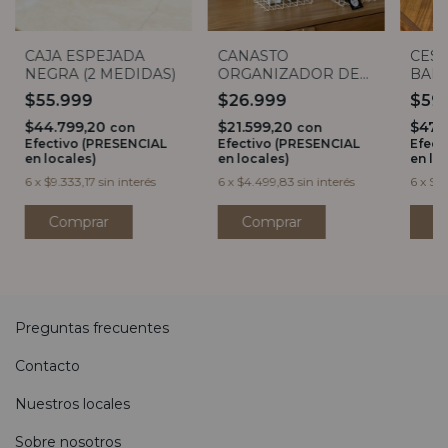
CAJA ESPEJADA
CANASTO
CEST
NEGRA (2 MEDIDAS)
ORGANIZADOR DE
BAM
ACERO CREAM
REC
$55.999
$26.999
$59
MANIJAS BAMBOO
TAPA
$44.799,20
$21.599,20
$47.
(2 tamaños)
con
con
Efectivo (PRESENCIAL
Efectivo (PRESENCIAL
Efect
en locales)
en locales)
en lo
6
x
$9.333,17
sin interés
6
x
$4.499,83
sin interés
6
x
$9.
Comprar
Comprar
Preguntas frecuentes
Contacto
Nuestros locales
Sobre nosotros