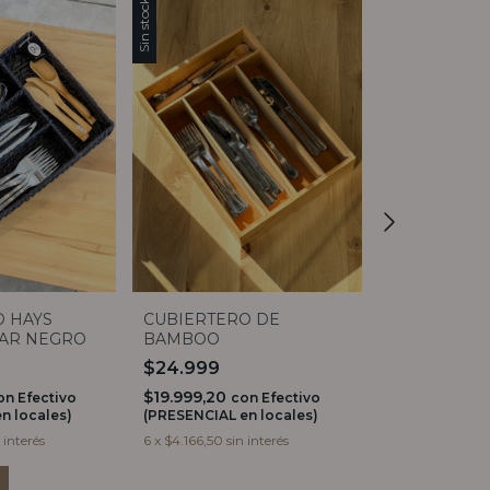
Sin stock
Sin stock
CUBIERTER
O HAYS
CUBIERTERO DE
BAMBOO M
AR NEGRO
BAMBOO
$29.999
$24.999
$23.999,20
$19.999,20
c
on
Efectivo
con
Efectivo
(PRESENCIAL e
n locales)
(PRESENCIAL en locales)
6
x
$4.999,83
si
 interés
6
x
$4.166,50
sin interés