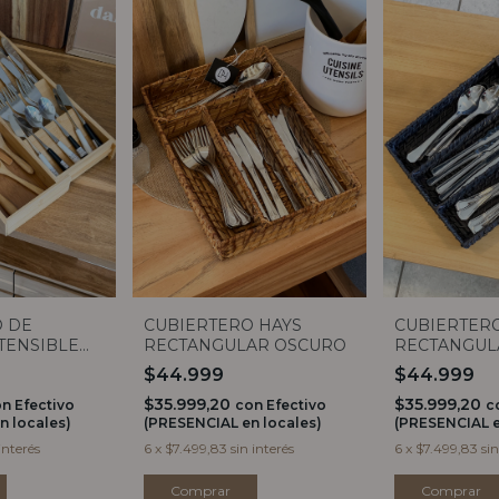
O DE
CUBIERTERO HAYS
CUBIERTER
TENSIBLE
RECTANGULAR OSCURO
RECTANGUL
$44.999
$44.999
$35.999,20
$35.999,20
on
Efectivo
con
Efectivo
c
n locales)
(PRESENCIAL en locales)
(PRESENCIAL e
interés
6
x
$7.499,83
sin interés
6
x
$7.499,83
sin