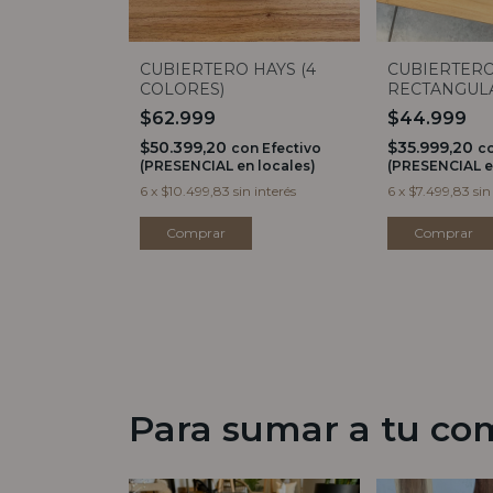
CUBIERTERO HAYS (4
CUBIERTERO
COLORES)
RECTANGUL
$62.999
$44.999
$50.399,20
$35.999,20
con
Efectivo
c
(PRESENCIAL en locales)
(PRESENCIAL e
6
x
$10.499,83
sin interés
6
x
$7.499,83
sin
Comprar
Para sumar a tu co