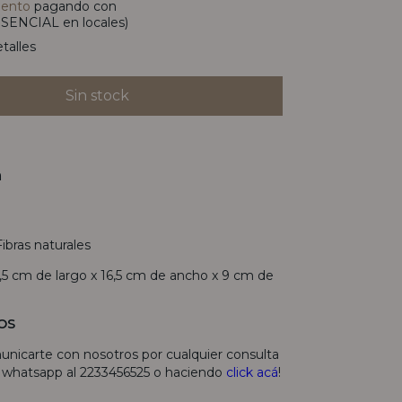
uento
pagando con
SENCIAL en locales)
talles
n
Fibras naturales
,5 cm de largo x 16,5 cm de ancho x 9 cm de
OS
unicarte con nosotros por cualquier consulta
r whatsapp al 2233456525 o haciendo
click acá
!