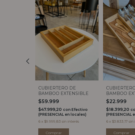
 DE
CUBIERTERO DE
CUBIERTER
D 2
BAMBOO EXTENSIBLE
BAMBOO EX
SMALL
$59.999
$22.999
$47.999,20
$18.399,20
on
Efectivo
con
Efectivo
c
 locales)
(PRESENCIAL en locales)
(PRESENCIAL e
 interés
6
x
$9.999,83
sin interés
6
x
$3.833,17
sin 