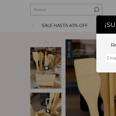
¡S
SALE HASTA 40% OFF
Decoraci
Sin stock
Re