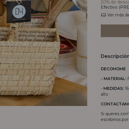
20% de desc
Efectivo (PRE
Ver más de
Descripció
DECOHOME
- MATERIAL:
-
MEDIDAS
:
16
alto
CONTACTAN
Si queres com
escribinos po