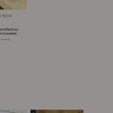
 NOIX
on
Efectivo
n locales)
 interés