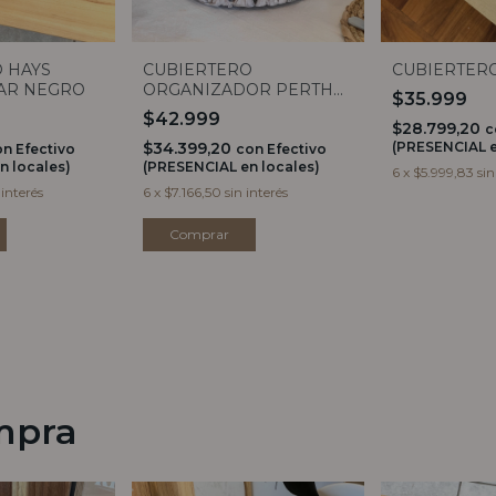
 HAYS
CUBIERTERO
CUBIERTERO
AR NEGRO
ORGANIZADOR PERTH
$35.999
BLANCO
$42.999
$28.799,20
c
$34.399,20
(PRESENCIAL e
on
Efectivo
con
Efectivo
n locales)
(PRESENCIAL en locales)
6
x
$5.999,83
sin
 interés
6
x
$7.166,50
sin interés
mpra