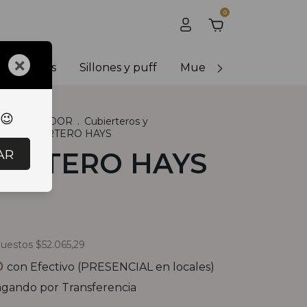
0
×
y banquetas
Sillones y puff
Muebles de exterior
 😉
R
.
COMEDOR
.
Cubierteros y
s
.
CUBIERTERO HAYS
AR
IERTERO HAYS
puestos
$52.065,29
0
con
Efectivo (PRESENCIAL en locales)
gando por Transferencia