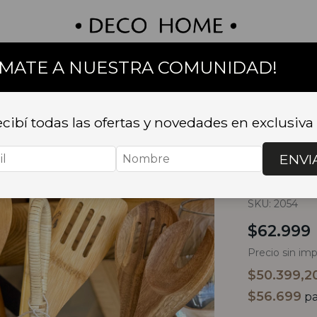
UMATE A NUESTRA COMUNIDAD!
on
Textil
Bazar
Baño
Muebles
Sillas 
cibí todas las ofertas y novedades en exclusiva
Inicio
.
BAZA
portautensilio
ENVI
CUB
SKU:
2054
$62.999
Precio sin im
$50.399,2
$56.699
pa