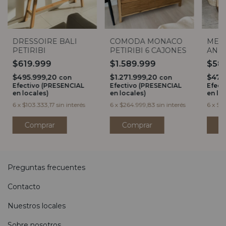
DRESSOIRE BALI
COMODA MONACO
MESA
PETIRIBI
PETIRIBI 6 CAJONES
AND
$619.999
$1.589.999
$58
$495.999,20
$1.271.999,20
$471
con
con
Efectivo (PRESENCIAL
Efectivo (PRESENCIAL
Efect
en locales)
en locales)
en lo
6
x
$103.333,17
sin interés
6
x
$264.999,83
sin interés
6
x
$98
Preguntas frecuentes
Contacto
Nuestros locales
Sobre nosotros