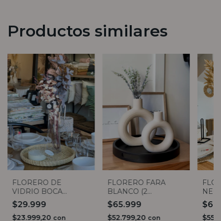
Productos similares
FLORERO DE
FLORERO FARA
FLOR
VIDRIO BOCA
BLANCO (2
NEG
ANCHA 35CM
TAMAÑOS)
$29.999
$65.999
$68
$23.999,20
$52.799,20
$55.
con
con