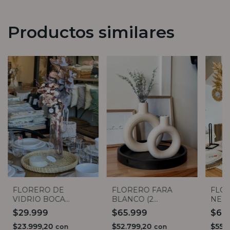
Productos similares
FLORERO DE
FLORERO FARA
FLOR
VIDRIO BOCA
BLANCO (2
NEG
ANCHA 35CM
TAMAÑOS)
$29.999
$65.999
$68
$23.999,20
$52.799,20
$55.
con
con