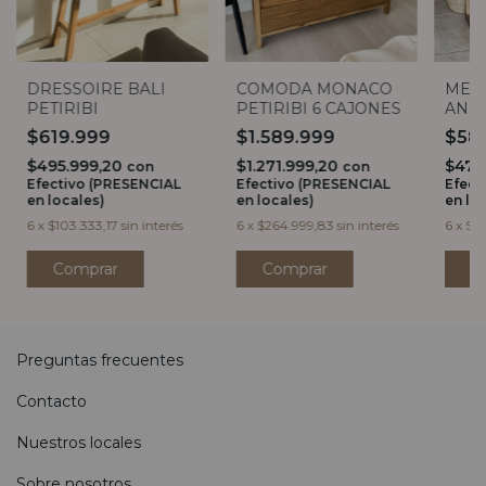
DRESSOIRE BALI
COMODA MONACO
MESA
PETIRIBI
PETIRIBI 6 CAJONES
AND
$619.999
$1.589.999
$58
$495.999,20
$1.271.999,20
$471
con
con
Efectivo (PRESENCIAL
Efectivo (PRESENCIAL
Efect
en locales)
en locales)
en lo
6
x
$103.333,17
sin interés
6
x
$264.999,83
sin interés
6
x
$98
Preguntas frecuentes
Contacto
Nuestros locales
Sobre nosotros