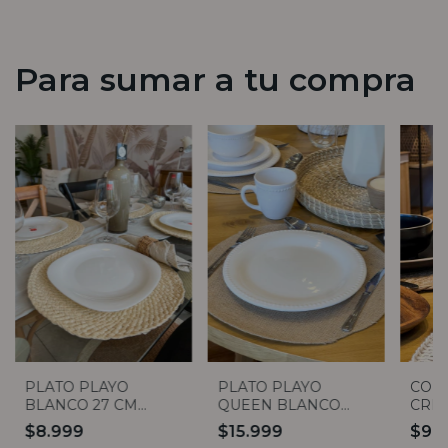
Para sumar a tu compra
PLATO PLAYO
PLATO PLAYO
COPA
BLANCO 27 CM
QUEEN BLANCO
CRIS
BORMIOLI ROCCO
27CM
$8.999
$15.999
$9.