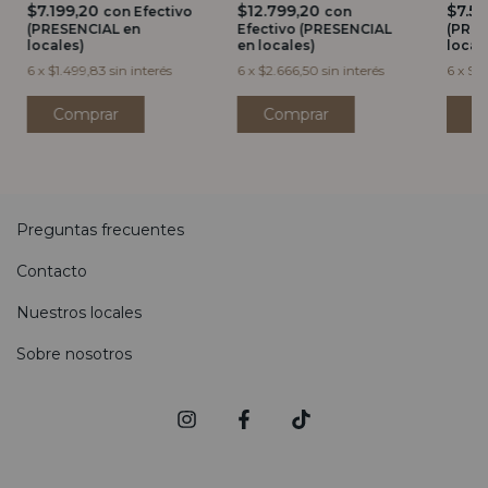
$7.199,20
$12.799,20
$7.5
con
Efectivo
con
(PRESENCIAL en
Efectivo (PRESENCIAL
(PRES
locales)
en locales)
local
6
x
$1.499,83
sin interés
6
x
$2.666,50
sin interés
6
x
$1.
Preguntas frecuentes
Contacto
Nuestros locales
Sobre nosotros