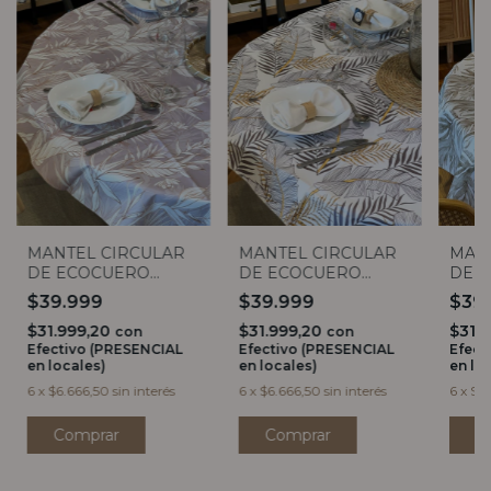
MANTEL CIRCULAR
MANTEL CIRCULAR
MAN
DE ECOCUERO
DE ECOCUERO
DE 
ESTRELITZIA 1,40
PALMERAS 1,40
PLA
$39.999
$39.999
$39
1,40
$31.999,20
$31.999,20
$31.
con
con
Efectivo (PRESENCIAL
Efectivo (PRESENCIAL
Efect
en locales)
en locales)
en lo
6
x
$6.666,50
sin interés
6
x
$6.666,50
sin interés
6
x
$6.
Comprar
Comprar
C