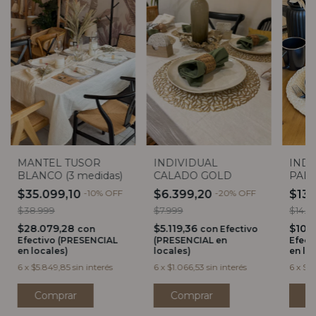
MANTEL TUSOR
INDIVIDUAL
INDI
BLANCO (3 medidas)
CALADO GOLD
PAL
$35.099,10
-
10
%
OFF
$6.399,20
-
20
%
OFF
$13.
$38.999
$7.999
$14.9
$28.079,28
$5.119,36
$10.
con
con
Efectivo
Efectivo (PRESENCIAL
(PRESENCIAL en
Efect
en locales)
locales)
en lo
6
x
$5.849,85
sin interés
6
x
$1.066,53
sin interés
6
x
$2.
Comprar