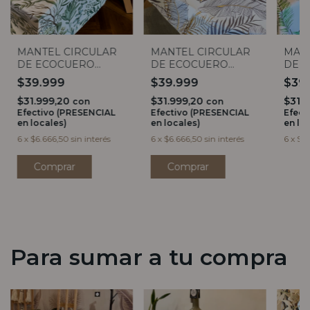
MANTEL CIRCULAR
MANTEL CIRCULAR
MAN
DE ECOCUERO
DE ECOCUERO
DE 
BOTANICO 1,40
PALMERAS 1,40
BAMB
$39.999
$39.999
$39
$31.999,20
$31.999,20
$31.
con
con
Efectivo (PRESENCIAL
Efectivo (PRESENCIAL
Efect
en locales)
en locales)
en lo
6
x
$6.666,50
sin interés
6
x
$6.666,50
sin interés
6
x
$6.
Comprar
Comprar
Para sumar a tu compra