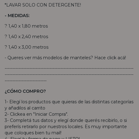
*LAVAR SOLO CON DETERGENTE!
- MEDIDAS:
? 1,40 x 1,80 metros
? 1,40 x 2,40 metros
? 1,40 x 3,00 metros
- Queres ver más modelos de manteles? Hace
click acá
!
-----------------------------------------------------------------------------------
-----------------------------------------------------------------------------------
---------------------------
¿CÓMO COMPRO?
1- Elegí los productos que quieras de las distintas categorías
y añadilos al carrito
2- Clickea en "Iniciar Compra".
3- Completá tus datos y elegí donde querés recibirlo, o si
preferís retirarlo por nuestros locales. Es muy importante
que coloques bien tu mail!
4- Elegí tu forma de pago y LISTO!.