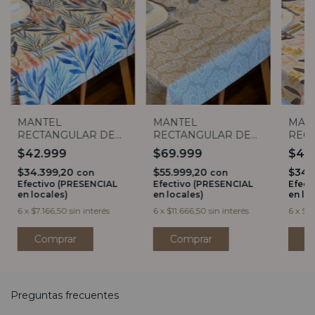
MANTEL
MANTEL
MAN
RECTANGULAR DE
RECTANGULAR DE
REC
ECOCUERO
ECOCUERO
ECOC
$42.999
$69.999
$42
LAVANDA (3
MANDALA
MEDI
$34.399,20
$55.999,20
$34.
MEDIDAS)
CHAMPAGNE (4
con
con
Efectivo (PRESENCIAL
Efectivo (PRESENCIAL
Efect
MEDIDAS)
en locales)
en locales)
en lo
6
x
$7.166,50
sin interés
6
x
$11.666,50
sin interés
6
x
$7.
Comprar
Comprar
C
Preguntas frecuentes