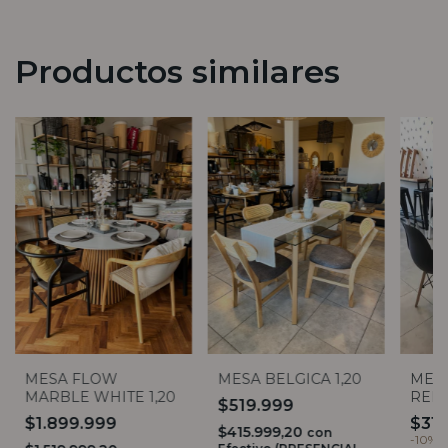
Productos similares
MESA FLOW
MESA BELGICA 1,20
MES
MARBLE WHITE 1,20
RED
$519.999
VIDR
$1.899.999
$314
$415.999,20
con
-
10
%