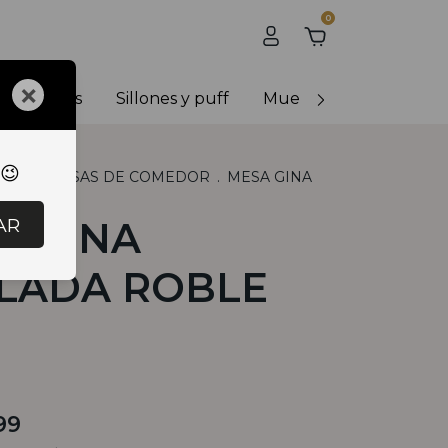
0
×
y banquetas
Sillones y puff
Muebles de exterior
 😉
LES
.
MESAS DE COMEDOR
.
MESA GINA
BLE 1,80
AR
A GINA
LADA ROBLE
99