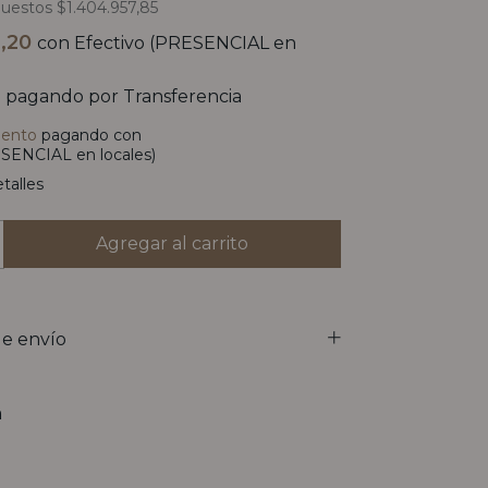
puestos
$1.404.957,85
9,20
con
Efectivo (PRESENCIAL en
9
pagando por Transferencia
uento
pagando con
SENCIAL en locales)
talles
e envío
n