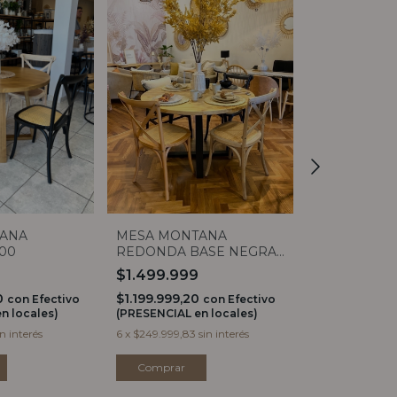
ANA
MESA MONTANA
MESA FLOW
00
REDONDA BASE NEGRA
WHITE 1,20
1,20
$1.499.999
$1.899.99
20
$1.199.999,20
$1.519.999,2
con
Efectivo
con
Efectivo
n locales)
(PRESENCIAL en locales)
(PRESENCIAL e
in interés
6
x
$249.999,83
sin interés
6
x
$316.666,50