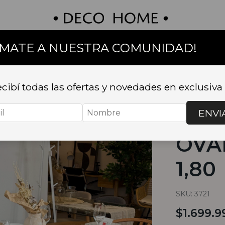
UMATE A NUESTRA COMUNIDAD!
on
Textil
Bazar
Baño
Muebles
Sillas 
cibí todas las ofertas y novedades en exclusiva
Inicio
.
MUEB
OVALADA RO
ENVI
MES
OVA
1,80
SKU:
3721
$1.699.9