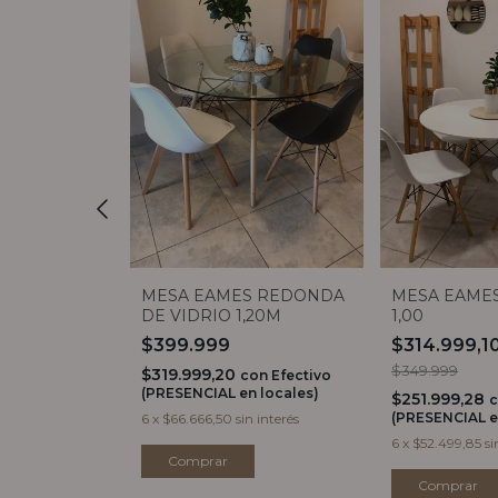
S REDONDA
MESA EAMES REDONDA
MESA EAME
,00M
DE VIDRIO 1,20M
1,00
0
-
10
%
OFF
$399.999
$314.999,1
$349.999
$319.999,20
con
Efectivo
(PRESENCIAL en locales)
$251.999,28
on
Efectivo
 locales)
(PRESENCIAL e
6
x
$66.666,50
sin interés
n interés
6
x
$52.499,85
si