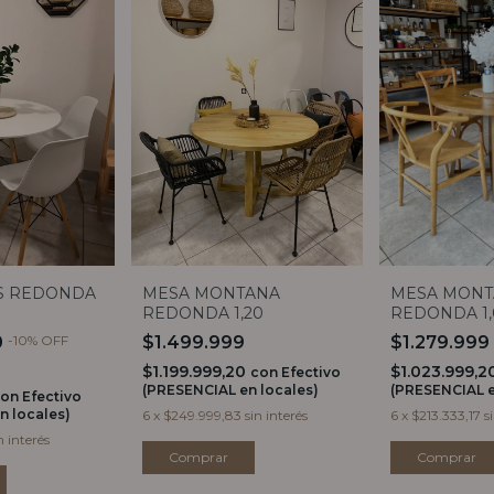
S REDONDA
MESA MONTANA
MESA MONT
REDONDA 1,20
REDONDA 1,
0
-
10
%
OFF
$1.499.999
$1.279.999
$1.199.999,20
$1.023.999,
con
Efectivo
(PRESENCIAL en locales)
(PRESENCIAL e
con
Efectivo
n locales)
6
x
$249.999,83
sin interés
6
x
$213.333,17
s
n interés