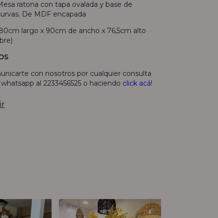
Mesa ratona con tapa ovalada y base de
 curvas. De MDF encapada
180cm largo x 90cm de ancho x 76,5cm alto
bre)
OS
unicarte con nosotros por cualquier consulta
r whatsapp al 2233456525 o haciendo
click acá
!
ir