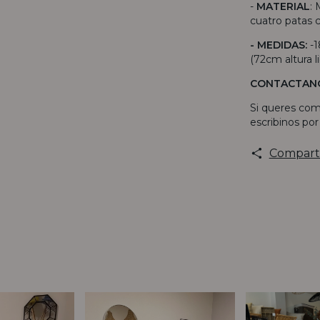
-
MATERIAL
:
cuatro patas
- MEDIDAS:
-
(72cm altura li
CONTACTAN
Si queres com
escribinos po
Compart