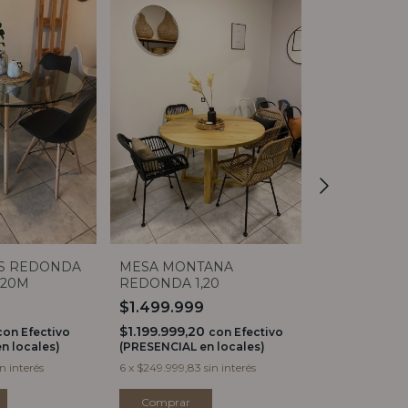
S REDONDA
MESA MONTANA
MESA EAME
,20M
REDONDA 1,20
1,20
$1.499.999
$399.999
$1.199.999,20
$319.999,20
con
Efectivo
con
Efectivo
n locales)
(PRESENCIAL en locales)
(PRESENCIAL e
in interés
6
x
$249.999,83
sin interés
6
x
$66.666,50
s