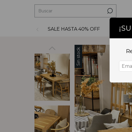
¡S
SALE HASTA 40% OFF
Decoraci
Sin stock
Re