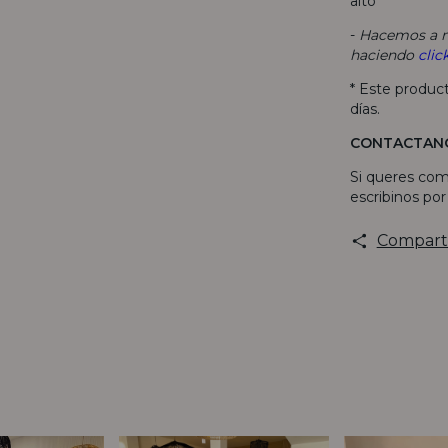
alto
-
Hacemos a m
haciendo
clic
* Este produc
días.
CONTACTAN
Si queres com
escribinos po
Compart