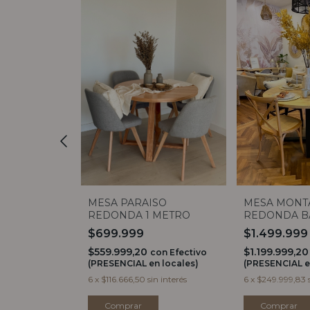
OVALADA
MESA PARAISO
MESA MONT
REDONDA 1 METRO
REDONDA B
1,20
$699.999
$1.499.99
0
$559.999,20
$1.199.999,2
con
Efectivo
con
Efectivo
 locales)
(PRESENCIAL en locales)
(PRESENCIAL e
in interés
6
x
$116.666,50
sin interés
6
x
$249.999,83