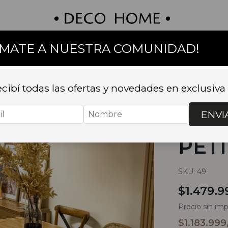
UMATE A NUESTRA COMUNIDAD!
on
Textil
Bazar
Baño
Muebles
Sillas 
cibí todas las ofertas y novedades en exclusiva
Inicio
.
MUEB
MADRID PETI
ENVI
MES
PETI
SKU:
49
$1.479.9
Precio sin im
$1.183.99