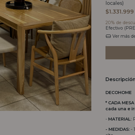
locales)
$1.331.999
20% de desc
Efectivo (PRE
Ver más de
Descripció
DECOHOME
* CADA MESA 
cada una e ir
-
MATERIAL
: 
- MEDIDAS:
-