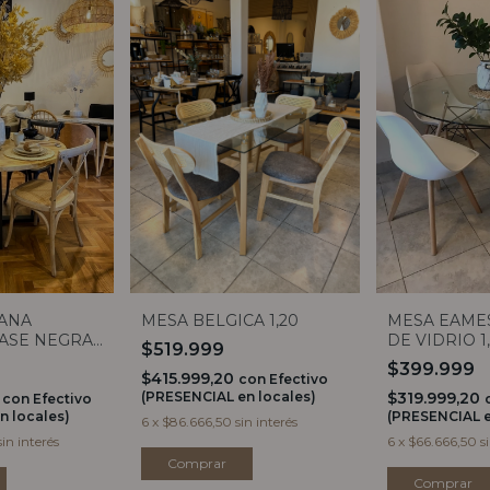
ANA
MESA BELGICA 1,20
MESA EAME
ASE NEGRA
DE VIDRIO 1
$519.999
9
$399.999
$415.999,20
con
Efectivo
0
(PRESENCIAL en locales)
$319.999,20
con
Efectivo
n locales)
(PRESENCIAL e
6
x
$86.666,50
sin interés
sin interés
6
x
$66.666,50
s