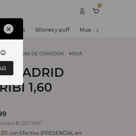
0
×
y banquetas
Sillones y puff
Muebles de exterior
 😉
LES
.
MESAS DE COMEDOR
.
MESA
RIBI 1,60
AR
A MADRID
RIBI 1,60
99
puestos
$1.223.139,67
9,20
con
Efectivo (PRESENCIAL en