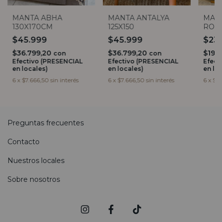
MANTA ABHA
MANTA ANTALYA
MAN
130X170CM
125X150
ROMB
$45.999
$45.999
$23
$36.799,20
$36.799,20
$19.
con
con
Efectivo (PRESENCIAL
Efectivo (PRESENCIAL
Efect
en locales)
en locales)
en lo
6
x
$7.666,50
sin interés
6
x
$7.666,50
sin interés
6
x
$3.
Preguntas frecuentes
Contacto
Nuestros locales
Sobre nosotros