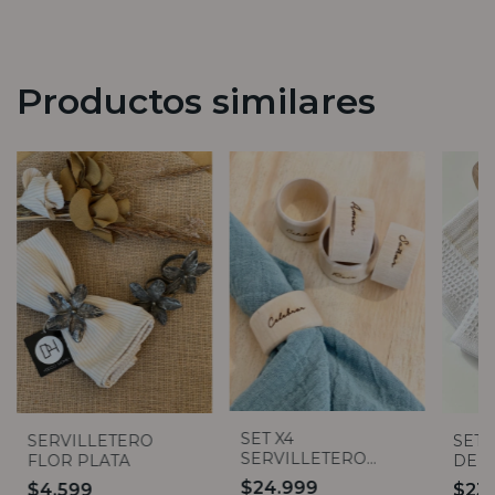
Productos similares
SET X4
SERVILLETERO
SET 
SERVILLETERO
FLOR PLATA
DE A
WISHES
CHE
$24.999
$4.599
$23