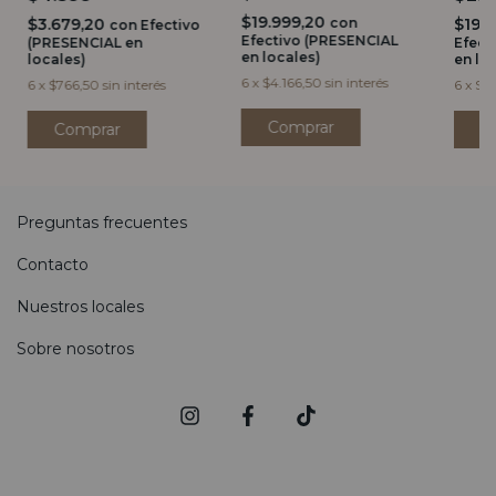
$19.999,20
$3.679,20
$19.
con
con
Efectivo
Efectivo (PRESENCIAL
(PRESENCIAL en
Efect
en locales)
locales)
en lo
6
x
$4.166,50
sin interés
6
x
$766,50
sin interés
6
x
$3.
Preguntas frecuentes
Contacto
Nuestros locales
Sobre nosotros