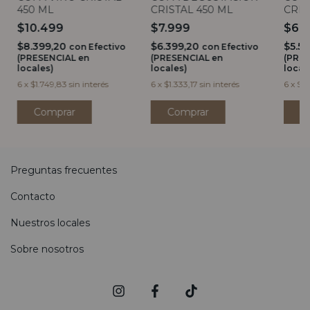
450 ML
CRISTAL 450 ML
CRIS
$10.499
$7.999
$6.
$8.399,20
$6.399,20
$5.5
con
Efectivo
con
Efectivo
(PRESENCIAL en
(PRESENCIAL en
(PRES
locales)
locales)
local
6
x
$1.749,83
sin interés
6
x
$1.333,17
sin interés
6
x
$1.
Preguntas frecuentes
Contacto
Nuestros locales
Sobre nosotros