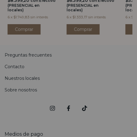
$8.399,20
$6.399,20
$5.5
con
Efectivo
con
Efectivo
(PRESENCIAL en
(PRESENCIAL en
(PRES
locales)
locales)
local
6
x
$1.749,83
sin interés
6
x
$1.333,17
sin interés
6
x
$1.
Preguntas frecuentes
Contacto
Nuestros locales
Sobre nosotros
Medios de pago