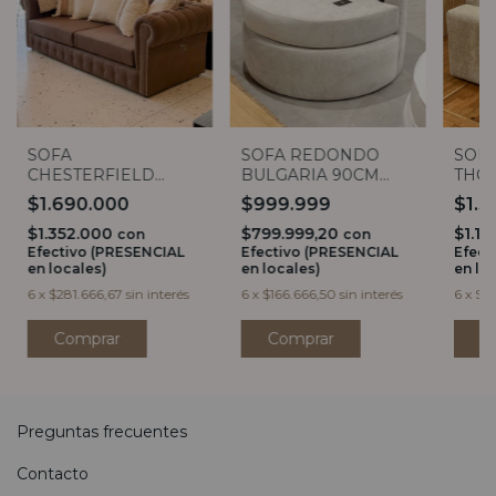
SOFA
SOFA REDONDO
SOFA
CHESTERFIELD
BULGARIA 90CM
THOR
DARK BROWN 2,20
PANNE PERLA
$1.690.000
$999.999
$1.3
$1.352.000
$799.999,20
$1.11
con
con
Efectivo (PRESENCIAL
Efectivo (PRESENCIAL
Efect
en locales)
en locales)
en lo
6
x
$281.666,67
sin interés
6
x
$166.666,50
sin interés
6
x
$23
Preguntas frecuentes
Contacto