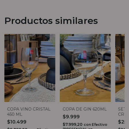
Productos similares
COPA VINO CRISTAL
SET 
COPA DE GIN 620ML
450 ML
CRIS
$9.999
$10.499
$25
$7.999,20
con
Efectivo