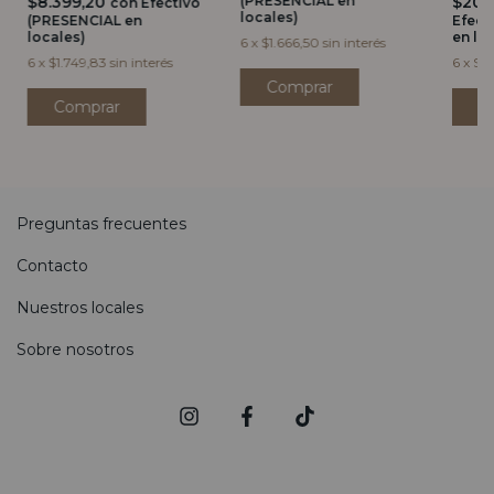
$8.399,20
$20.
(PRESENCIAL en
con
Efectivo
locales)
(PRESENCIAL en
Efect
locales)
en lo
6
x
$1.666,50
sin interés
6
x
$1.749,83
sin interés
6
x
$4.
Preguntas frecuentes
Contacto
Nuestros locales
Sobre nosotros