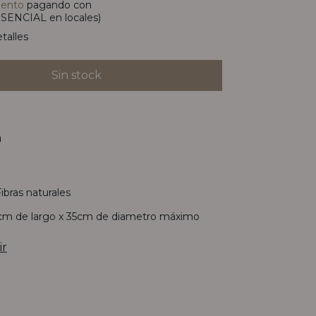
uento
pagando con
SENCIAL en locales)
talles
n
ibras naturales
m de largo x 35cm de diametro máximo
ir