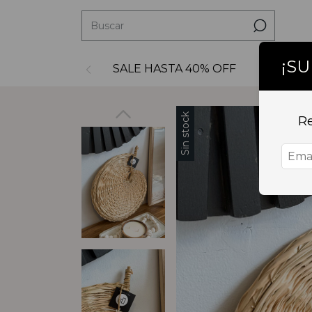
¡S
SALE HASTA 40% OFF
Decoraci
Sin stock
Re