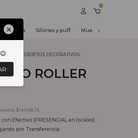
0
×
y banquetas
Sillones y puff
Muebles de exterior
 😉
RACION
.
OBJETOS DECORATIVOS
.
LLER
AR
NICO ROLLER
puestos
$14.048,76
0
con
Efectivo (PRESENCIAL en locales)
ando por Transferencia