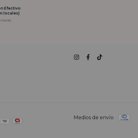
on
Efectivo
n locales)
interés
Medios de envío