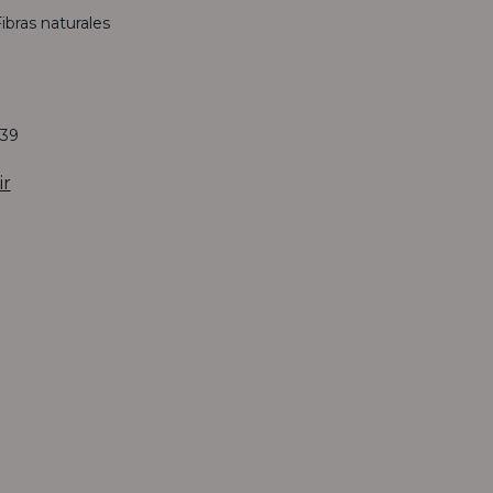
ibras naturales
0
39
ir