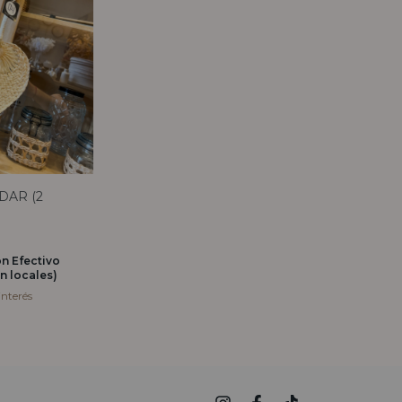
DAR (2
on
Efectivo
n locales)
interés