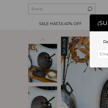
¡S
SALE HASTA 40% OFF
Decoraci
Sin stock
Re