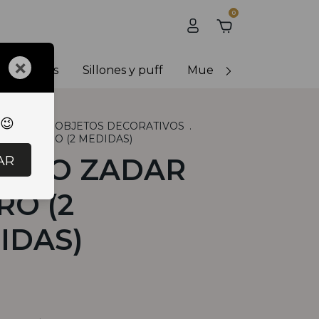
0
×
y banquetas
Sillones y puff
Muebles de exterior
 😉
RACION
.
OBJETOS DECORATIVOS
.
DAR NEGRO (2 MEDIDAS)
AR
NICO ZADAR
RO (2
IDAS)