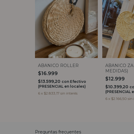
ABANICO ROLLER
ABANICO ZA
MEDIDAS)
$16.999
$12.999
$13.599,20
con
Efectivo
(PRESENCIAL en locales)
$10.399,20
c
(PRESENCIAL e
6
x
$2.833,17
sin interés
6
x
$2.166,50
sin 
Preguntas frecuentes