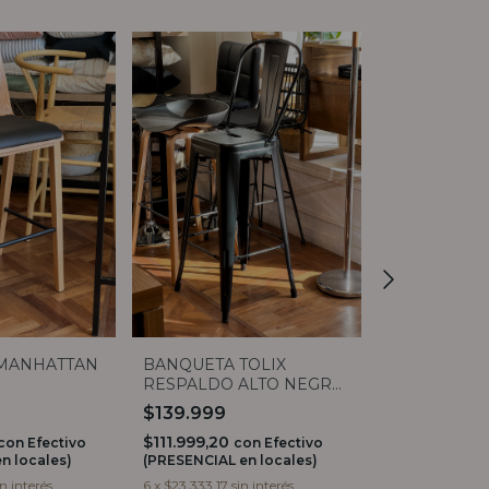
MANHATTAN
BANQUETA TOLIX
BANQUETA 
RESPALDO ALTO NEGRO
SIMIL RATT
MATE
RESPALDO 
$139.999
$149.999,
$299.999
$111.999,20
con
Efectivo
con
Efectivo
n locales)
(PRESENCIAL en locales)
$119.999,60
(PRESENCIAL e
in interés
6
x
$23.333,17
sin interés