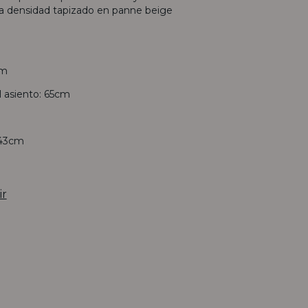
ta densidad tapizado en panne beige
cm
al asiento: 65cm
 43cm
ir