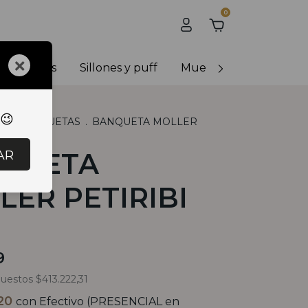
0
×
y banquetas
Sillones y puff
Muebles de exterior
 😉
S
.
BANQUETAS
.
BANQUETA MOLLER
AR
QUETA
LER PETIRIBI
9
puestos
$413.222,31
,20
con
Efectivo (PRESENCIAL en