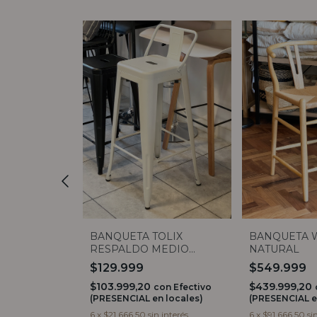
ECOCUERO
BANQUETA TOLIX
BANQUETA 
RESPALDO MEDIO
NATURAL
BLANCO MATE
$129.999
$549.999
$103.999,20
$439.999,20
on
Efectivo
con
Efectivo
 locales)
(PRESENCIAL en locales)
(PRESENCIAL e
 interés
6
x
$21.666,50
sin interés
6
x
$91.666,50
si