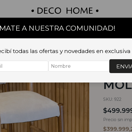
UMATE A NUESTRA COMUNIDAD!
on
Textil
Bazar
Baño
Muebles
Sillas 
cibí todas las ofertas y novedades en exclusiva
Inicio
.
SILLA
PETIRIBI
ENVI
BAN
MOL
SKU:
922
$499.99
Precio sin im
$399.999