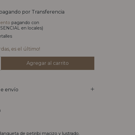
pagando por Transferencia
uento
pagando con
SENCIAL en locales)
talles
rdas, es el último!
e envío
n
Banqueta de petiribi macizo y lustrado.