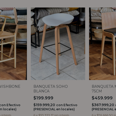
WISHBONE
BANQUETA SOHO
BANQUETA 
BLANCA
75CM
$199.999
$459.999
$159.999,20
$367.999,20
con
Efectivo
con
Efectivo
n locales)
(PRESENCIAL en locales)
(PRESENCIAL e
n interés
6
x
$33.333,17
sin interés
6
x
$76.666,50
s