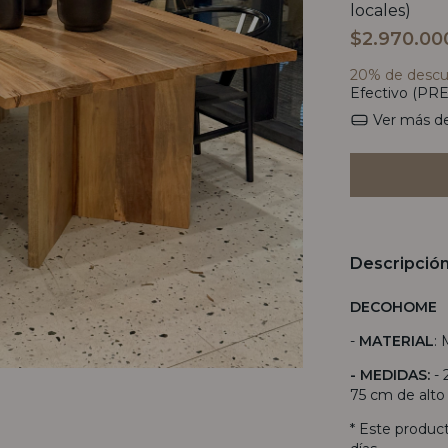
locales)
$2.970.00
20% de desc
Efectivo (PRE
Ver más de
Descripció
DECOHOME
-
MATERIAL
:
- MEDIDAS:
- 
75 cm de alt
* Este produc