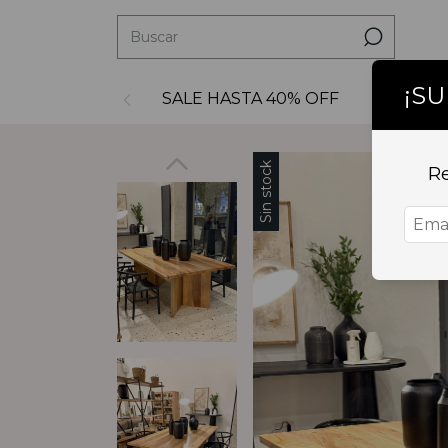
¡S
SALE HASTA 40% OFF
Decoraci
Sin stock
Re