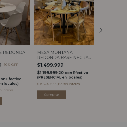
S REDONDA
MESA MONTANA
MESA FLOW
REDONDA BASE NEGRA
WHITE 1,20
1,20
0
-
10
%
OFF
$1.499.999
$1.899.99
$1.199.999,20
$1.519.999,2
con
Efectivo
(PRESENCIAL en locales)
(PRESENCIAL e
con
Efectivo
n locales)
6
x
$249.999,83
sin interés
6
x
$316.666,50
in interés