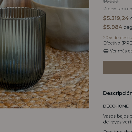
$6.999
Precio sin im
$5.319,24
$5.984
pag
20% de desc
Efectivo (PRE
Ver más de
Descripció
DECOHOME
Vasos bajos 
de rayas vert
Este tipo de 