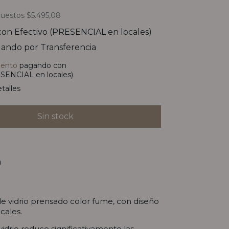
puestos
$5.495,08
con
Efectivo (PRESENCIAL en locales)
ando por Transferencia
uento
pagando con
SENCIAL en locales)
talles
n
de vidrio prensado color fume, con diseño
icales.
vidrio reduce significativamente las