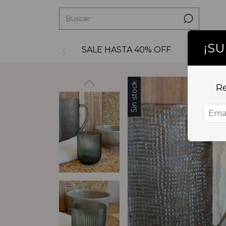
¡S
SALE HASTA 40% OFF
Decoraci
Sin stock
Re