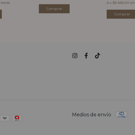
interés
6
x
$6.666,50
sin
Medios de envío