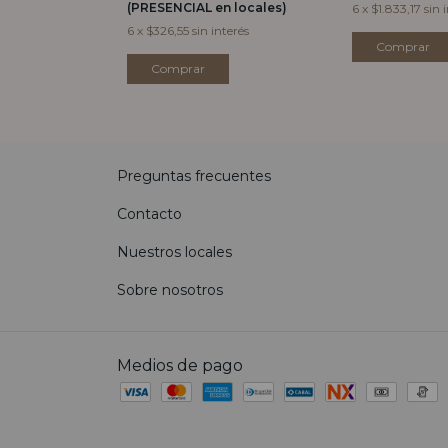
(PRESENCIAL en locales)
6
x
$1.833,17
sin 
interés
6
x
$326,55
sin interés
Preguntas frecuentes
Contacto
Nuestros locales
Sobre nosotros
Medios de pago