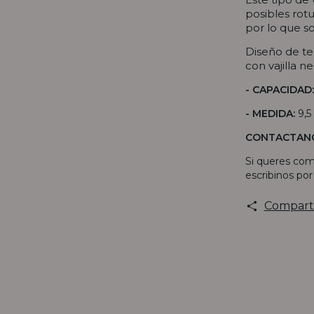
posibles rot
por lo que s
Diseño de te
con vajilla n
- CAPACIDAD:
- MEDIDA:
9,5
CONTACTAN
Si queres com
escribinos po
Compart