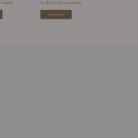
6
x
$999,83
sin 
 interés
6
x
$1.499,83
sin interés