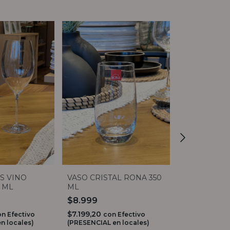
VASO WHISK
AS VINO
VASO CRISTAL RONA 350
ANILLOS
0 ML
ML
$5.999
$8.999
$4.799,20
$7.199,20
co
on
Efectivo
con
Efectivo
(PRESENCIAL e
n locales)
(PRESENCIAL en locales)