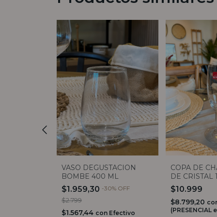
VASO DEGUSTACION
COPA DE C
 CRISTAL
BOMBE 400 ML
DE CRISTAL 
$1.959,30
-
30
%
OFF
$10.999
$2.799
$8.799,20
co
n
Efectivo
(PRESENCIAL e
 locales)
$1.567,44
con
Efectivo