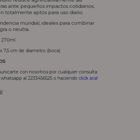
uras ante pequeños impactos cotidianos,
on totalmente aptos para uso diario.
ndencia mundial, ideales para combinar
egra o neutra.
270ml
 x 7,5 cm de diametro (boca)
OS
unicarte con nosotros por cualquier consulta
r whatsapp al 2233456525 o haciendo
click aca!
ir