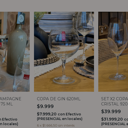
HAMPAGNE
SET X2 COP
COPA DE GIN 620ML
175 ML
CRISTAL 92
$9.999
$39.999
$7.999,20
con
Efectivo
$31.999,20
(PRESENCIAL en locales)
n
Efectivo
c
n locales)
(PRESENCIAL e
6
x
$1.666,50
sin interés