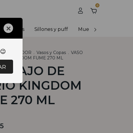
0
×
y banquetas
Sillones y puff
Muebles de exterior
 😉
R
.
COMEDOR
.
Vasos y Copas
.
VASO
DRIO KINGDOM FUME 270 ML
AR
O BAJO DE
RIO KINGDOM
E 270 ML
5