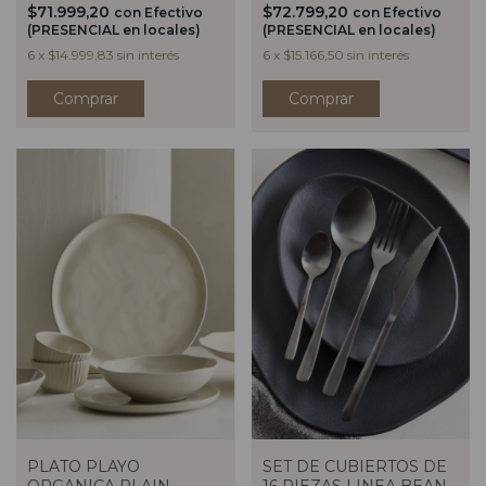
$71.999,20
$72.799,20
con
Efectivo
con
Efectivo
(PRESENCIAL en locales)
(PRESENCIAL en locales)
6
x
$14.999,83
sin interés
6
x
$15.166,50
sin interés
Comprar
PLATO PLAYO
SET DE CUBIERTOS DE