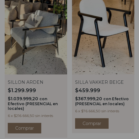
SILLON ARDEN
SILLA VAKKER BEIGE
$1.299.999
$459.999
$1.039.999,20
$367.999,20
con
con
Efectivo
Efectivo (PRESENCIAL en
(PRESENCIAL en locales)
locales)
6
x
$76.666,50
sin interés
6
x
$216.666,50
sin interés