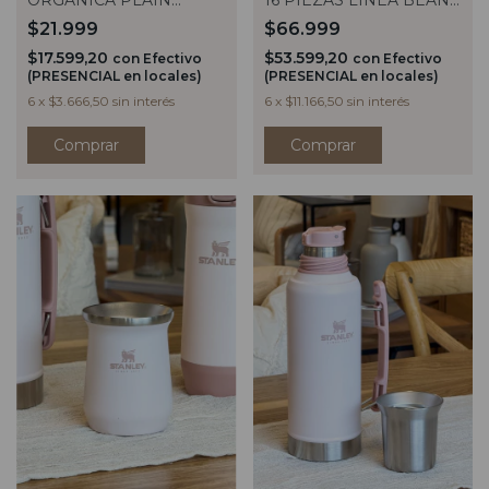
ORGANICA PLAIN
16 PIEZAS LINEA BEAN
CRUDO
NEGRO OPACO
$21.999
$66.999
$17.599,20
$53.599,20
con
Efectivo
con
Efectivo
(PRESENCIAL en locales)
(PRESENCIAL en locales)
6
x
$3.666,50
sin interés
6
x
$11.166,50
sin interés
Comprar