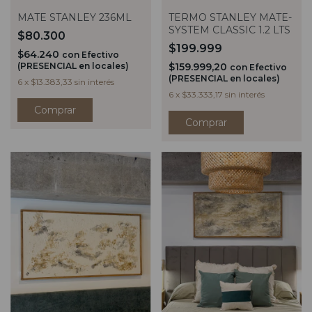
TERMO STANLEY MATE-
MATE STANLEY 236ML
SYSTEM CLASSIC 1.2 LTS
$80.300
$199.999
$64.240
con
Efectivo
$159.999,20
(PRESENCIAL en locales)
con
Efectivo
(PRESENCIAL en locales)
6
x
$13.383,33
sin interés
6
x
$33.333,17
sin interés
Comprar
Comprar