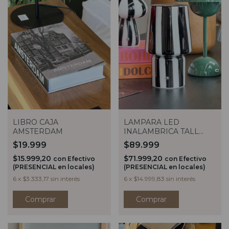
LIBRO CAJA
LAMPARA LED
AMSTERDAM
INALAMBRICA TALL
STRIPES NEGRO
$19.999
$89.999
$15.999,20
$71.999,20
con
Efectivo
con
Efectivo
(PRESENCIAL en locales)
(PRESENCIAL en locales)
6
x
$3.333,17
sin interés
6
x
$14.999,83
sin interés