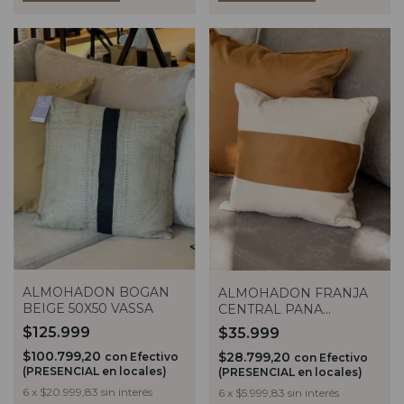
ALMOHADON BOGAN
ALMOHADON FRANJA
BEIGE 50X50 VASSA
CENTRAL PANA
AVELLANA 40X40
$125.999
$35.999
$100.799,20
$28.799,20
con
Efectivo
con
Efectivo
(PRESENCIAL en locales)
(PRESENCIAL en locales)
6
x
$20.999,83
sin interés
6
x
$5.999,83
sin interés