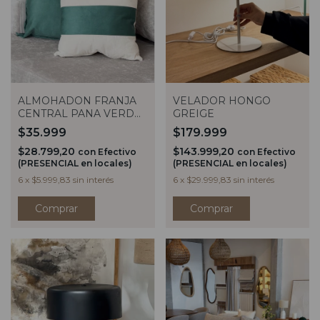
VELADOR HONGO
ALMOHADON FRANJA
GREIGE
CENTRAL PANA VERDE
40X40
$179.999
$35.999
$143.999,20
$28.799,20
con
Efectivo
con
Efectivo
(PRESENCIAL en locales)
(PRESENCIAL en locales)
6
x
$29.999,83
sin interés
6
x
$5.999,83
sin interés
Comprar
Comprar