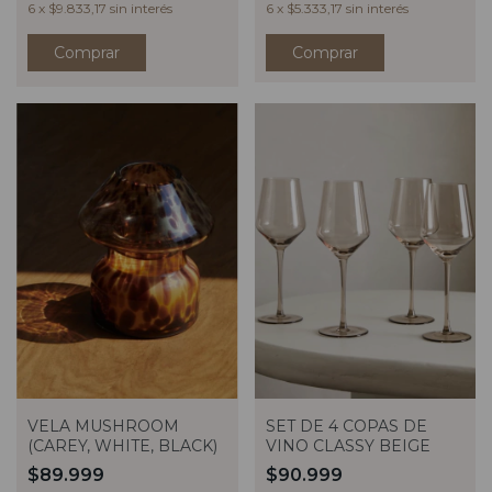
6
x
$9.833,17
sin interés
6
x
$5.333,17
sin interés
Comprar
VELA MUSHROOM
SET DE 4 COPAS DE
(CAREY, WHITE, BLACK)
VINO CLASSY BEIGE
$89.999
$90.999