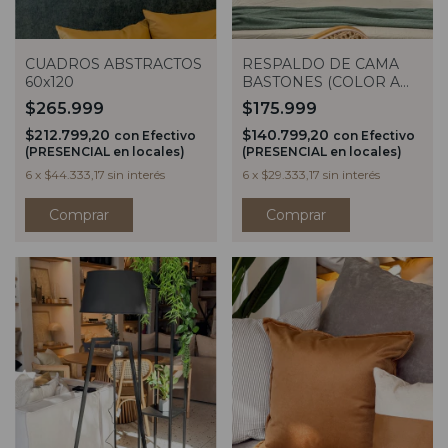
CUADROS ABSTRACTOS
RESPALDO DE CAMA
60x120
BASTONES (COLOR A
ELECCION)
$265.999
$175.999
$212.799,20
$140.799,20
con
Efectivo
con
Efectivo
(PRESENCIAL en locales)
(PRESENCIAL en locales)
6
x
$44.333,17
sin interés
6
x
$29.333,17
sin interés
Comprar
Comprar