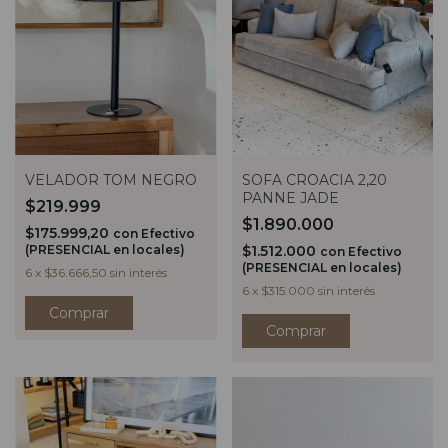
VELADOR TOM NEGRO
SOFA CROACIA 2,20
PANNE JADE
$219.999
$1.890.000
$175.999,20
con
Efectivo
(PRESENCIAL en locales)
$1.512.000
con
Efectivo
(PRESENCIAL en locales)
6
x
$36.666,50
sin interés
6
x
$315.000
sin interés
Comprar