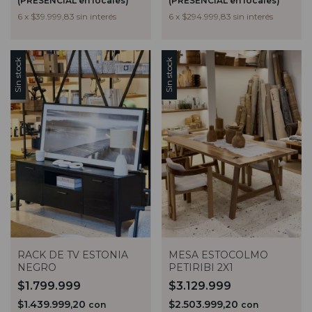
(PRESENCIAL en locales)
(PRESENCIAL en locales)
6
x
$294.999,83
sin interés
6
x
$39.999,83
sin interés
Sin stock
Sin stock
RACK DE TV ESTONIA
MESA ESTOCOLMO
NEGRO
PETIRIBI 2X1
$1.799.999
$3.129.999
$1.439.999,20
$2.503.999,20
con
con