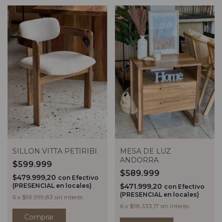
SILLON VITTA PETIRIBI
MESA DE LUZ
ANDORRA
$599.999
$589.999
$479.999,20
con
Efectivo
(PRESENCIAL en locales)
$471.999,20
con
Efectivo
(PRESENCIAL en locales)
6
x
$99.999,83
sin interés
6
x
$98.333,17
sin interés