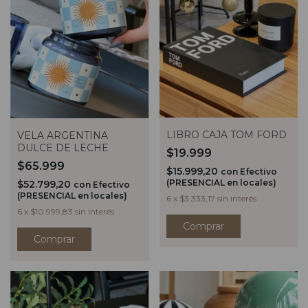
LIBRO CAJA TOM FORD
VELA ARGENTINA
DULCE DE LECHE
$19.999
$65.999
$15.999,20
con
Efectivo
(PRESENCIAL en locales)
$52.799,20
con
Efectivo
(PRESENCIAL en locales)
6
x
$3.333,17
sin interés
6
x
$10.999,83
sin interés