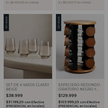
6
x
$9.999,83
sin interés
6
x
$13.333,17
sin interés
Sin stock
Sin stock
SET DE 4 VASOS CLASSY
ESPECIERO REDONDO
BEIGE
GIRATORIO NEGRO Y
MADERA X16 VASSA
$38.999
$129.999
$31.199,20
$103.999,20
con
Efectivo
con
Efectivo
(PRESENCIAL en locales)
(PRESENCIAL en locales)