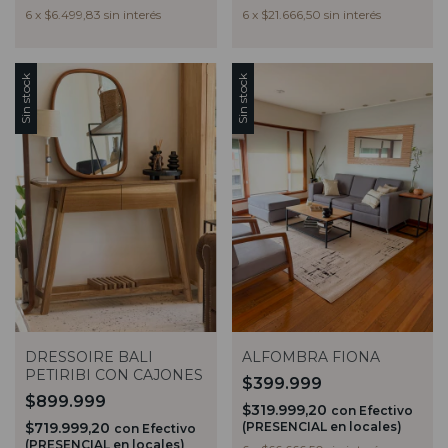
6
x
$6.499,83
sin interés
6
x
$21.666,50
sin interés
Sin stock
Sin stock
DRESSOIRE BALI
ALFOMBRA FIONA
PETIRIBI CON CAJONES
$399.999
$899.999
$319.999,20
con
Efectivo
$719.999,20
(PRESENCIAL en locales)
con
Efectivo
(PRESENCIAL en locales)