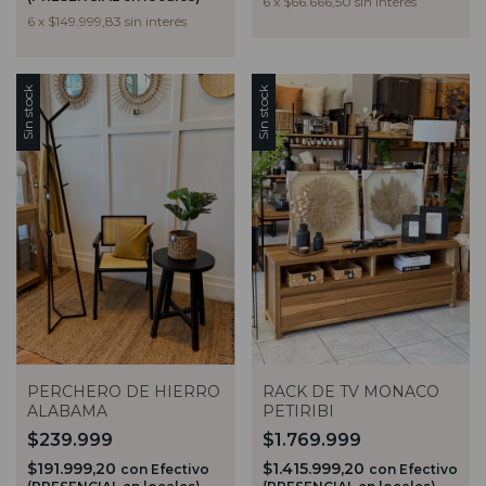
6
x
$66.666,50
sin interés
6
x
$149.999,83
sin interés
Sin stock
Sin stock
RACK DE TV MONACO
PERCHERO DE HIERRO
PETIRIBI
ALABAMA
$1.769.999
$239.999
$1.415.999,20
$191.999,20
con
Efectivo
con
Efectivo