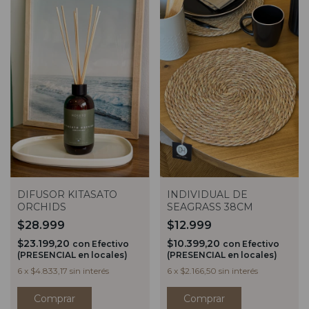
DIFUSOR KITASATO
INDIVIDUAL DE
ORCHIDS
SEAGRASS 38CM
$28.999
$12.999
$23.199,20
$10.399,20
con
Efectivo
con
Efectivo
(PRESENCIAL en locales)
(PRESENCIAL en locales)
6
x
$4.833,17
sin interés
6
x
$2.166,50
sin interés