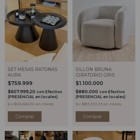
SET MESAS RATONAS
SILLON BRUNA
AURA
GIRATORIO GRIS
$759.999
$1.100.000
$607.999,20
$880.000
con
Efectivo
con
Efectivo
(PRESENCIAL en locales)
(PRESENCIAL en locales)
6
x
$126.666,50
sin interés
6
x
$183.333,33
sin interés